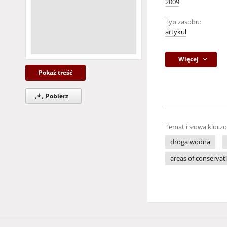
2009
Typ zasobu:
artykuł
Więcej
Pokaż treść
Pobierz
Temat i słowa klucz
droga wodna
areas of conservat