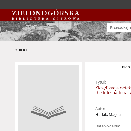
OBIEKT
OPIS
Tytuł:
Klasyfikacja obie
the international
Autor:
Hudak, Magda
Data wydania: