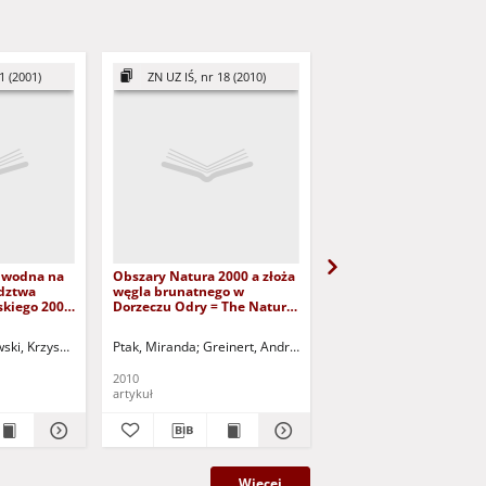
1 (2001)
ZN UZ IŚ, nr 18 (2010)
CEER, nr 31, vol. 1 (
 wodna na
Obszary Natura 2000 a złoża
The Link Between Habi
dztwa
węgla brunatnego w
and Carbon Accumulat
kiego 2001
Dorzeczu Odry = The Nature
From Natural Forest
 water-way
2000 areas and lignite
Regrowth in Borino
west
deposits on Odra Basin
Municipality (Souther
ski, Krzysztof
Kowalski, Piotr
Ptak, Miranda
Urban, Jerzy
Greinert, Andrzej - red.
Grigorov, Borislav
Kołodziejczyk, Urszula 
Kuczy
deship
Bulgaria)
2010
2021
artykuł
artykuł
Więcej