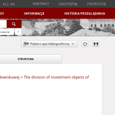
KONTRAST
ZALOGUJ SIĘ
UDOSTĘPNIJ
PL
EN
SY
INFORMACJE
HISTORIA PRZEGLĄDANIA
nsowane
?
Pobierz opis bibliograficzny
STRUKTURA
owiskowej = The division of investment objects of