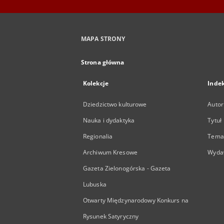
MAPA STRONY
Strona główna
Kolekcje
Inde
Dziedzictwo kulturowe
Autor
Nauka i dydaktyka
Tytuł
Regionalia
Temat
Archiwum Kresowe
Wyda
Gazeta Zielonogórska - Gazeta
Lubuska
Otwarty Międzynarodowy Konkurs na
Rysunek Satyryczny