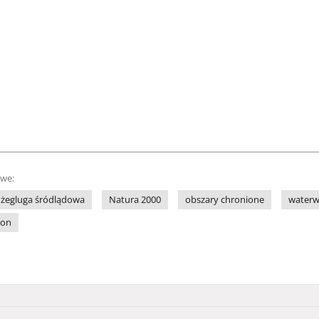
owe:
żegluga śródlądowa
Natura 2000
obszary chronione
water
ion