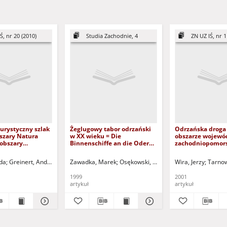
Ś, nr 20 (2010)
Studia Zachodnie, 4
ZN UZ IŚ, nr 1
urystyczny szlak
Żeglugowy tabor odrzański
Odrzańska droga
szary Natura
w XX wieku = Die
obszarze wojewó
 obszary
Binnenschiffe an die Oder
zachodniopomors
w województwie
im XX. Jahrhundert
= The Odra River
 The Oder
in the region of 
da
Greinert, Andrzej - red.
Zawadka, Marek
Kołodziejczyk, Urszula - red.
Osękowski, Czesław (1952- ) - red.
Wira, Jerzy
Tarnow
nd the Natura
pomerania voivo
and the another
1999
2001
nservation in the
artykuł
artykuł
gion