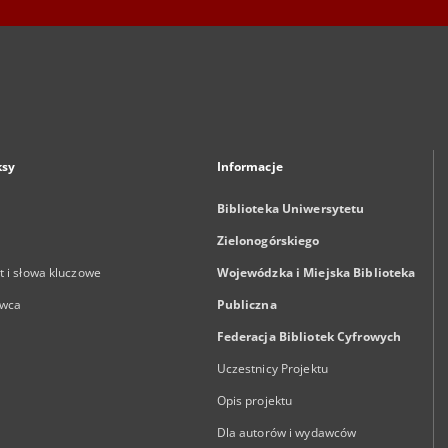
ksy
Informacje
Biblioteka Uniwersytetu
Zielonogórskiego
 i słowa kluczowe
Wojewódzka i Miejska Biblioteka
wca
Publiczna
Federacja Bibliotek Cyfrowych
Uczestnicy Projektu
Opis projektu
Dla autorów i wydawców