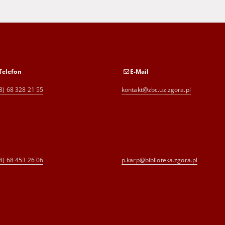
Telefon
E-Mail
8) 68 328 21 55
kontakt@zbc.uz.zgora.pl
8) 68 453 26 06
p.karp@biblioteka.zgora.pl