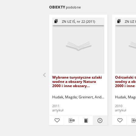
OBIEKTY
podobne
ZN UZ IŚ, nr 22 (2011)
ZN UZ I
Wybrane turystyczne szlaki
Odrzański t
wodne a obszary Natura
wodny a ob
2000 i inne obszary
2000 i inne
chronione w woj. lubuskim =
chronione 
The chosen waterway and
lubuskim =
Hudak, Magda
Greinert, Andrzej - red.
Hudak, Mag
the Natura 2000 areas and
waterway a
the another areas of
2000 areas 
2011
2010
conservation
areas of co
artykuł
artykuł
lubuskie re