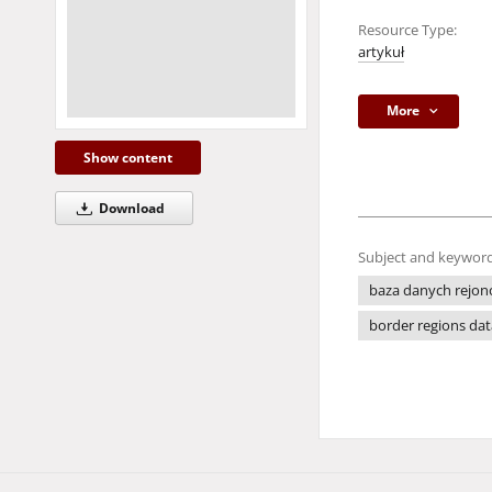
Resource Type:
artykuł
More
Show content
Download
Subject and keyword
baza danych rejon
border regions da