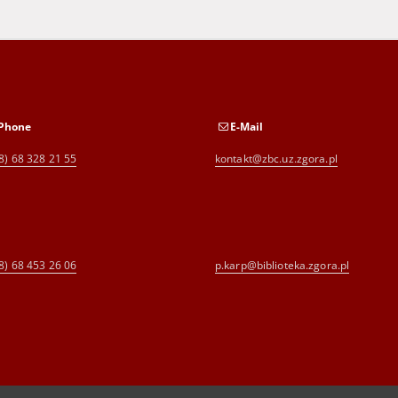
Phone
E-Mail
8) 68 328 21 55
kontakt@zbc.uz.zgora.pl
8) 68 453 26 06
p.karp@biblioteka.zgora.pl