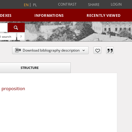
CONTRAST
LOGIN
SHARE
EN
PL
NDEXES
INFORMATIONS
RECENTLY VIEWED
 search
?
Download bibliography description
STRUCTURE
 proposition