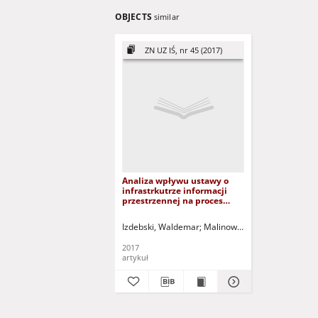
OBJECTS
similar
ZN UZ IŚ, nr 45 (2017)
Analiza wpływu ustawy o
infrastrkutrze informacji
przestrzennej na proces
tworzenia włączania do
infrastrkutury informacji
Izdebski, Waldemar
Malinowski, Zbigniew
Greine
przestrzennej miejscowych
planów zagospodarowania
2017
przestrzennego = Impact
artykuł
analysis of the inspire
directive on land-use
planning publication and
development