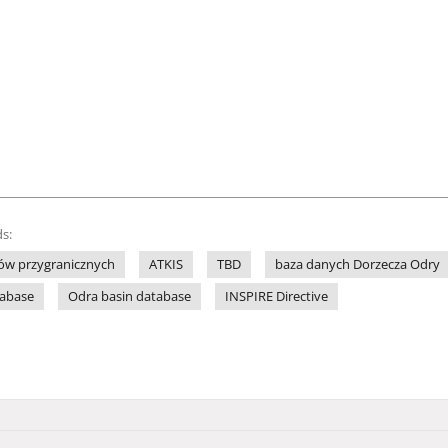
s:
ów przygranicznych
ATKIS
TBD
baza danych Dorzecza Odry
tabase
Odra basin database
INSPIRE Directive