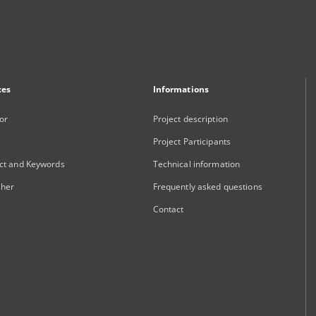
xes
Informations
or
Project description
Project Participants
ct and Keywords
Technical information
sher
Frequently asked questions
Contact