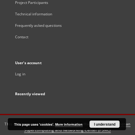
Project Participants
Technical information
Frequently asked questions
Contact
User's account
Log in
Recently viewed
This service runs on
DInGO dLibra 6.3.21
software created by
I understand
Poznan
This page uses 'cookies'.
More information
Supercomputing and Networking Center (PSNC)