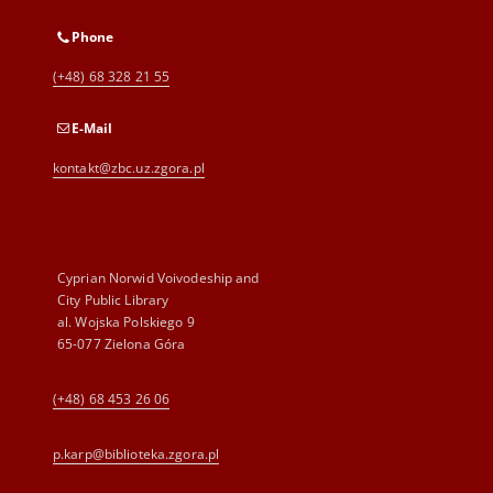
Phone
(+48) 68 328 21 55
E-Mail
kontakt@zbc.uz.zgora.pl
Cyprian Norwid Voivodeship and
City Public Library
al. Wojska Polskiego 9
65-077 Zielona Góra
(+48) 68 453 26 06
p.karp@biblioteka.zgora.pl