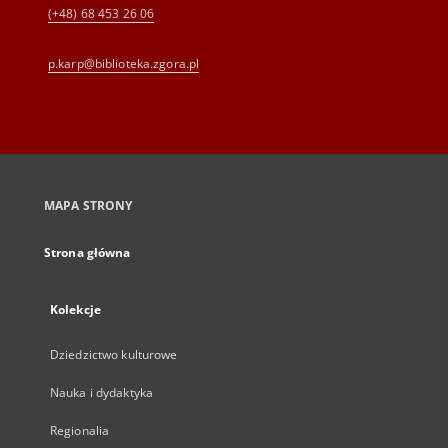
(+48) 68 453 26 06
p.karp@biblioteka.zgora.pl
MAPA STRONY
Strona główna
Kolekcje
Dziedzictwo kulturowe
Nauka i dydaktyka
Regionalia