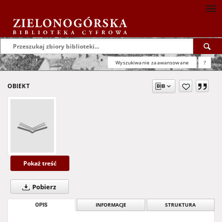
Wyszukiwanie zaawansowane
?
OBIEKT
Pokaż treść
Pobierz
OPIS
INFORMACJE
STRUKTURA