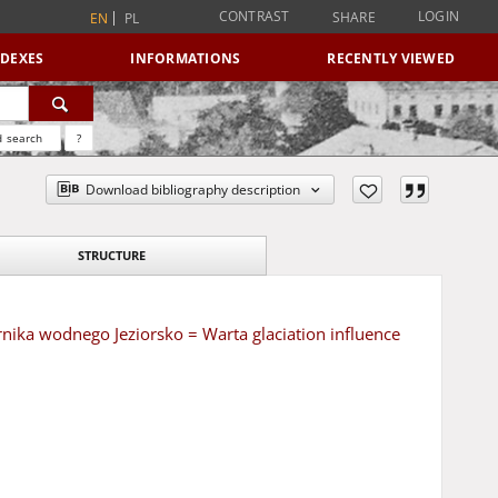
CONTRAST
LOGIN
SHARE
EN
PL
NDEXES
INFORMATIONS
RECENTLY VIEWED
 search
?
Download bibliography description
STRUCTURE
ika wodnego Jeziorsko = Warta glaciation influence