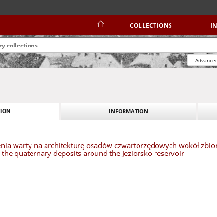
COLLECTIONS
I
Advanced
INFORMATION
ION
ia warty na architekturę osadów czwartorzędowych wokół zbiorn
f the quaternary deposits around the Jeziorsko reservoir