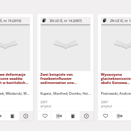
Ś, nr 19 (2010)
ZN UZ IŚ, nr 14 (2007)
ZN UZ IŚ, nr 1
we deformacje
Zwei beispiele von
Wysoczyzna
niczne osadów
frostbeeinflusster
glacitektoniczni
h w konińskich
sedimentation uno
okolic Gorzowa
 węgla
deformation in aufschlussen
Wielkopolskiego
 = Macro-scale
eines Braunkohlentagebaus
rek
Włodarski, Wojciech
Greinert, Andrzej - red.
Kupetz, Manfred
Domko, Heidrun
Gontaszewska-Piekarz, Agnieszk
Gontaszewska-Piekar
Piotrowski, Andrze
ic deformations
= Two examples of frost
ene deposits in
influenced sedimentation
2007
2007
ignite open-casts
and deformation in outcrops
artykuł
artykuł
of a brown coal open cast
mine