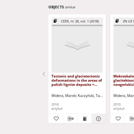
OBJECTS
similar
CEER, nr 28, vol. 1 (2018)
ZN UZ I
Tectonic and glaciotectonic
Makroskalo
deformations in the areas of
glacitekto
polish lignite deposits =
neogeńskic
Tektoniczne i
odkrywkach
glacitektoniczne deformacje
brunatnego
Widera, Marek
Kuczyński, Tadeusz - red.
Widera, Ma
na obszarach polskich złóż
glacitecton
węgla brunatnego
of the neog
2018
2010
the Konin l
artykuł
artykuł