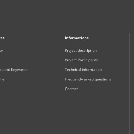
xes
Informations
or
Project description
Project Participants
ct and Keywords
Technical information
sher
Frequently asked questions
Contact