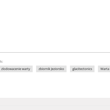
s:
zlodowacenie warty
zbiornik Jeziorsko
glacitectonics
Warta 