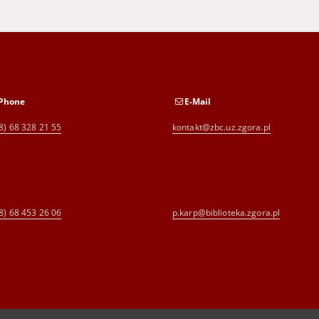
Phone
E-Mail
8) 68 328 21 55
kontakt@zbc.uz.zgora.pl
8) 68 453 26 06
p.karp@biblioteka.zgora.pl