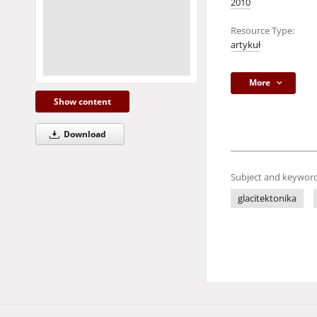
2010
Resource Type:
artykuł
More
Show content
Download
Subject and keyword
glacitektonika