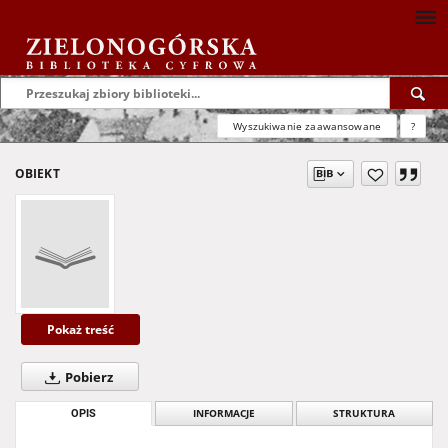
Wyszukiwanie zaawansowane
?
OBIEKT
Pokaż treść
Pobierz
OPIS
INFORMACJE
STRUKTURA