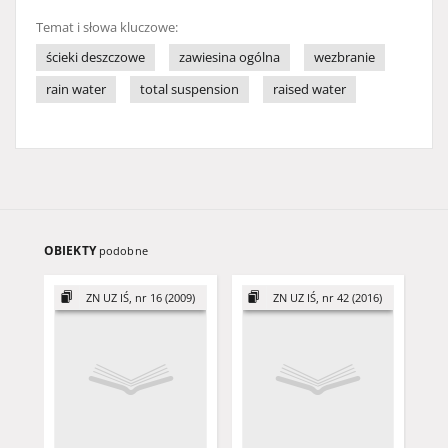
Temat i słowa kluczowe:
ścieki deszczowe
zawiesina ogólna
wezbranie
rain water
total suspension
raised water
OBIEKTY
podobne
ZN UZ IŚ, nr 16 (2009)
ZN UZ IŚ, nr 42 (2016)