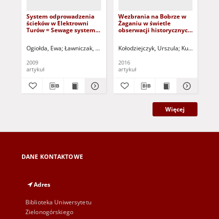
System odprowadzenia
Wezbrania na Bobrze w
Po
ścieków w Elektrowni
Żaganiu w świetle
Słu
Turów = Sewage system
obserwacji historycznych
ks
in Powerplant Turow
= Flood situations on the
fil
Bober river in Żagań city,
reg
Ogiołda, Ewa
Ławniczak, Sławomir
Kołodziejczyk, Urszula
Greinert, Andrzej - red.
Kuroczycki, L
Kołodziejcz
Pod
in the light of historic
the
observations
fil
2009
2016
201
artykuł
artykuł
art
Więcej
DANE KONTAKTOWE
Adres
Biblioteka Uniwersytetu
Zielonogórskiego