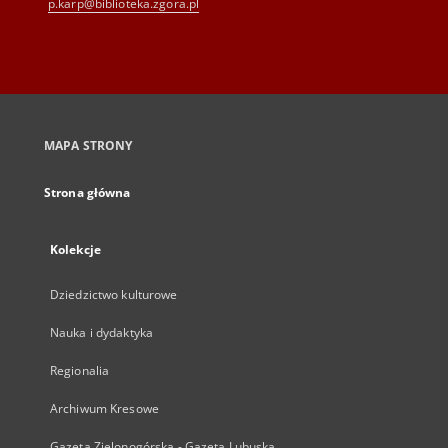
p.karp@biblioteka.zgora.pl
MAPA STRONY
Strona główna
Kolekcje
Dziedzictwo kulturowe
Nauka i dydaktyka
Regionalia
Archiwum Kresowe
Gazeta Zielonogórska - Gazeta Lubuska