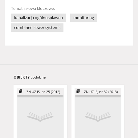
Temat i słowa kluczowe:
kanalizacja ogólnospławna
monitoring
combined sewer systems
OBIEKTY
podobne
ZN UZ IŚ, nr 25 (2012)
ZN UZ IŚ, nr 32 (2013)