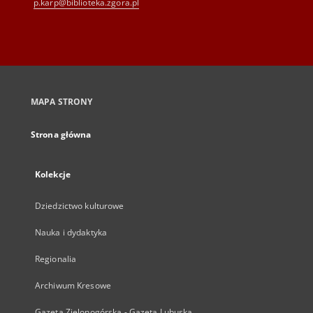
p.karp@biblioteka.zgora.pl
MAPA STRONY
Strona główna
Kolekcje
Dziedzictwo kulturowe
Nauka i dydaktyka
Regionalia
Archiwum Kresowe
Gazeta Zielonogórska - Gazeta Lubuska