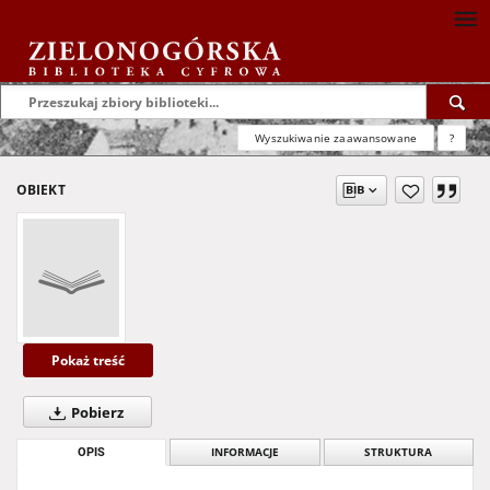
Wyszukiwanie zaawansowane
?
OBIEKT
Pokaż treść
Pobierz
OPIS
INFORMACJE
STRUKTURA