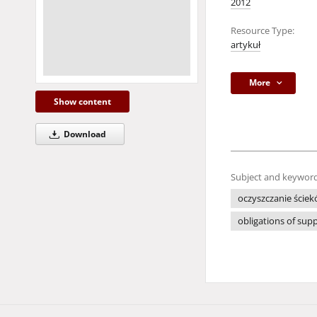
2012
Resource Type:
artykuł
More
Show content
Download
Subject and keyword
oczyszczanie ście
obligations of suppl