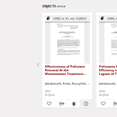
OBJECTS
similar
CEER, nr 31, vol. 3 (2021)
CEER, n
Effectiveness of Pollutant
Pollutants
Removal At the
Efficiency 
Wastwewater Treatment
Lagoon of 
Plant in Goleniów
Treatment 
Jakubaszek, Anita
Kuczyński, Tadeusz - red.
Jakubaszek, 
2021
2022
artykuł
artykuł