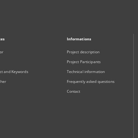
xes
Informations
or
Project description
Project Participants
ct and Keywords
Technical information
sher
Frequently asked questions
Contact