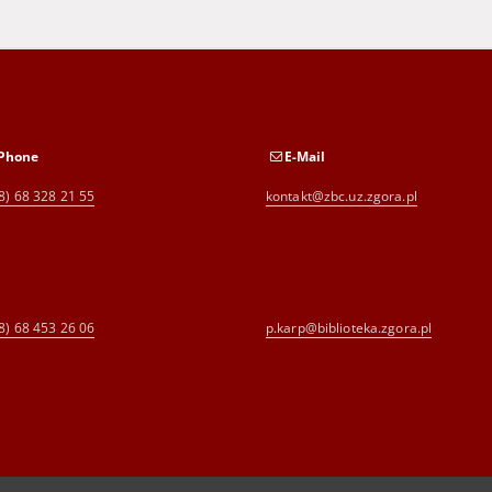
Phone
E-Mail
8) 68 328 21 55
kontakt@zbc.uz.zgora.pl
8) 68 453 26 06
p.karp@biblioteka.zgora.pl