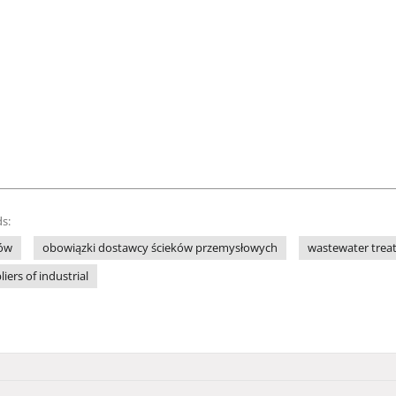
s:
ków
obowiązki dostawcy ścieków przemysłowych
wastewater trea
iers of industrial