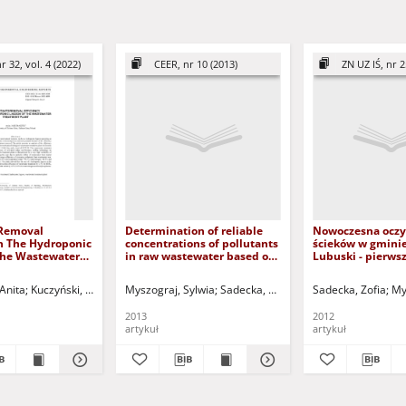
r 32, vol. 4 (2022)
CEER, nr 10 (2013)
ZN UZ IŚ, nr 2
 Removal
Determination of reliable
Nowoczesna oczy
in The Hydroponic
concentrations of pollutants
ścieków w gmini
The Wastewater
in raw wastewater based on
Lubuski - pierws
Plant
different sampling methods
eksploatacji = T
= Wyznaczanie
wastewater trea
Anita
Kuczyński, Tadeusz - red.
Myszograj, Sylwia
Sadecka, Zofia
Qteishat, Omar
Sadecka, Zofia
Such
My
miarodajnych stężeń
in Lagow communi
zanieczyszczeń w ściekach
months of the op
2013
2012
surowych w oparciu o różne
artykuł
artykuł
metody poboru próbek