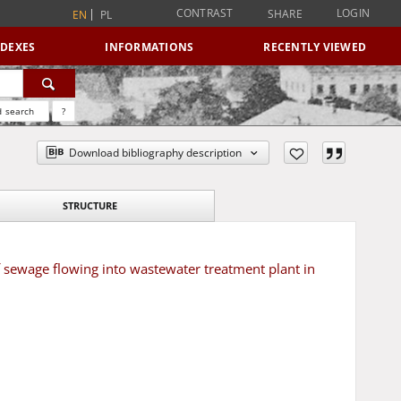
CONTRAST
LOGIN
SHARE
EN
PL
NDEXES
INFORMATIONS
RECENTLY VIEWED
 search
?
Download bibliography description
STRUCTURE
 sewage flowing into wastewater treatment plant in