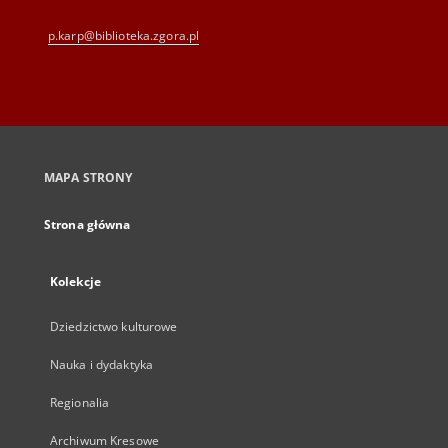
p.karp@biblioteka.zgora.pl
MAPA STRONY
Strona główna
Kolekcje
Dziedzictwo kulturowe
Nauka i dydaktyka
Regionalia
Archiwum Kresowe