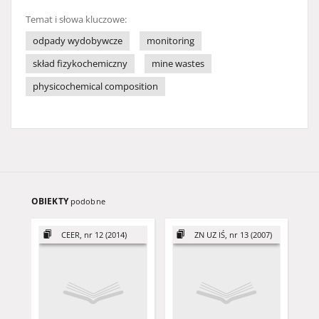
Temat i słowa kluczowe:
odpady wydobywcze
monitoring
skład fizykochemiczny
mine wastes
physicochemical composition
OBIEKTY
podobne
CEER, nr 12 (2014)
ZN UZ IŚ, nr 13 (2007)