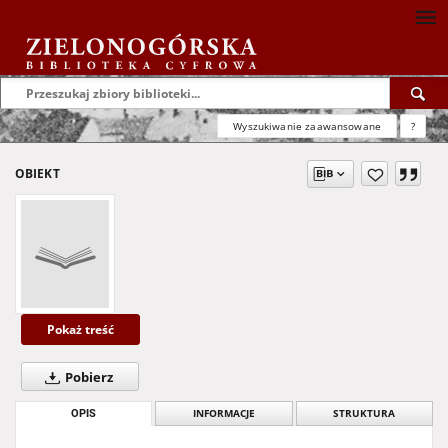
Wyszukiwanie zaawansowane
?
OBIEKT
Pokaż treść
Pobierz
OPIS
INFORMACJE
STRUKTURA