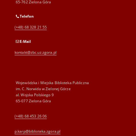
65-762 Zielona Góra
Telefon
(+48) 68 328 21 55
E-Mail
kontakt@zbc.uz.zgora.pl
Wojewódzka i Miejska Biblioteka Publiczna
im. C. Norwida w Zielonej Górze
al. Wojska Polskiego 9
65-077 Zielona Góra
(+48) 68 453 26 06
p.karp@biblioteka.zgora.pl