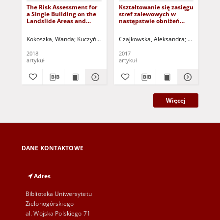
The Risk Assessment for
Kształtowanie się zasięgu
Car
a Single Building on the
stref zalewowych w
Agr
Landslide Areas and
następstwie obniżeń
th
Floodplains = Ocena
powierzchni terenu
on 
ryzyka dla obiektu
wywołanych
Agr
Kokoszka, Wanda
Kuczyński, Tadeusz - red.
Czajkowska, Aleksandra
Greinert, An
Bid
budowlanego na terenie
prognozowaną
osuwiskowym i
eksploatacją węgla
2018
2017
202
zalewowym
kamiennego = Shaping of
artykuł
artykuł
art
the floodplain
boundaries following the
land area slump caused
by the forecasted coal
mining exploitation
Więcej
DANE KONTAKTOWE
Adres
Biblioteka Uniwersytetu
Zielonogórskiego
al. Wojska Polskiego 71