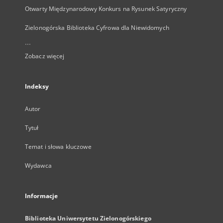
Otwarty Międzynarodowy Konkurs na Rysunek Satyryczny
Zielonogórska Biblioteka Cyfrowa dla Niewidomych
...
Zobacz więcej
Indeksy
Autor
Tytuł
Temat i słowa kluczowe
Wydawca
Informacje
Biblioteka Uniwersytetu Zielonogórskiego