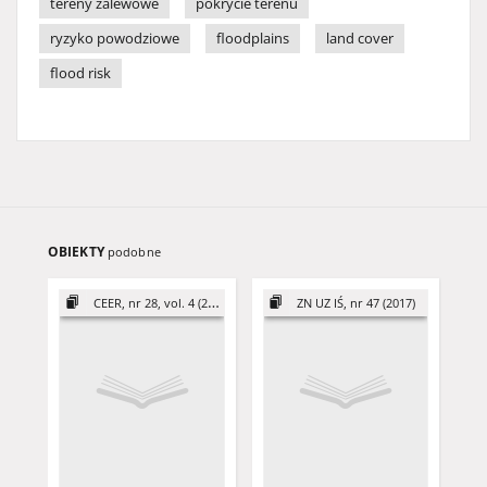
tereny zalewowe
pokrycie terenu
ryzyko powodziowe
floodplains
land cover
flood risk
OBIEKTY
podobne
CEER, nr 28, vol. 4 (2018)
ZN UZ IŚ, nr 47 (2017)