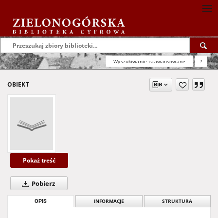
Wyszukiwanie zaawansowane
?
OBIEKT
Pokaż treść
Pobierz
OPIS
INFORMACJE
STRUKTURA