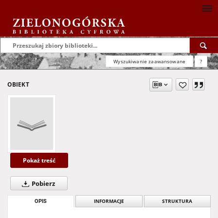
Wyszukiwanie zaawansowane
?
OBIEKT
Pokaż treść
Pobierz
OPIS
INFORMACJE
STRUKTURA