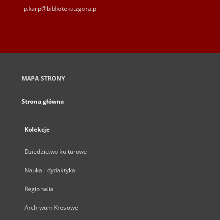
p.karp@biblioteka.zgora.pl
MAPA STRONY
Strona główna
Kolekcje
Dziedzictwo kulturowe
Nauka i dydaktyka
Regionalia
Archiwum Kresowe