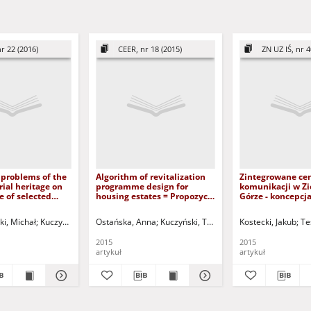
r 22 (2016)
CEER, nr 18 (2015)
ZN UZ IŚ, nr 4
 problems of the
Algorithm of revitalization
Zintegrowane ce
rial heritage on
programme design for
komunikacji w Zi
 of selected
housing estates = Propozycja
Górze - koncepcj
Bydgoszcz =
algorytmu programu
rewitalizacji ter
daptacji
rewitalizacji dla osiedli
przydworcowego 
ki, Michał
Kuczyński, Tadeusz - red.
Ostańska, Anna
Kuczyński, Tadeusz - red.
Kostecki, Jakub
Te
a
mieszkaniowych
Góra communicat
łowego na
- the concept of 
2015
2015
e wybranych
train station revi
artykuł
artykuł
ydgoskich