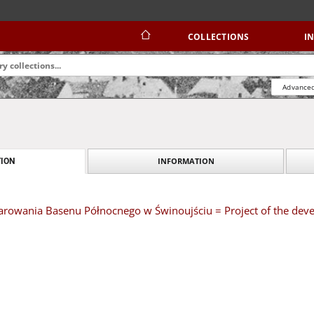
COLLECTIONS
I
Advanced
INFORMATION
ION
arowania Basenu Północnego w Świnoujściu = Project of the devel