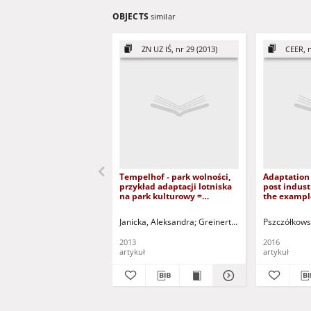
OBJECTS
similar
ZN UZ IŚ, nr 29 (2013)
CEER, n
Tempelhof - park wolności,
Adaptation
przykład adaptacji lotniska
post indust
na park kulturowy =
the example
Tempelhof - freedom park,
objects of 
the example of airport
Problemy a
Janicka, Aleksandra
Greinert, Andrzej - red.
Pszczółkows
adaptation for the purposes
dziedzictw
of cultural park
poprzemys
2013
2016
przykładzi
artykuł
artykuł
obiektów b