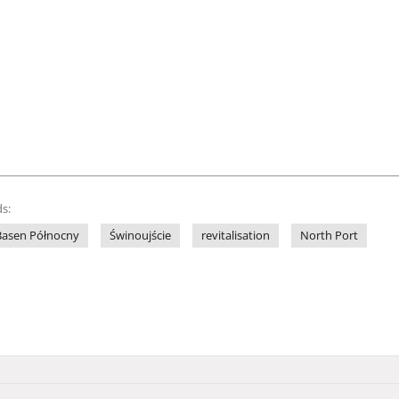
s:
Basen Północny
Świnoujście
revitalisation
North Port