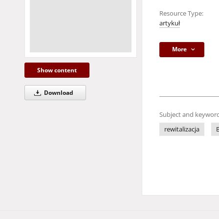
Resource Type:
artykuł
More
Show content
Download
Subject and keyword
rewitalizacja