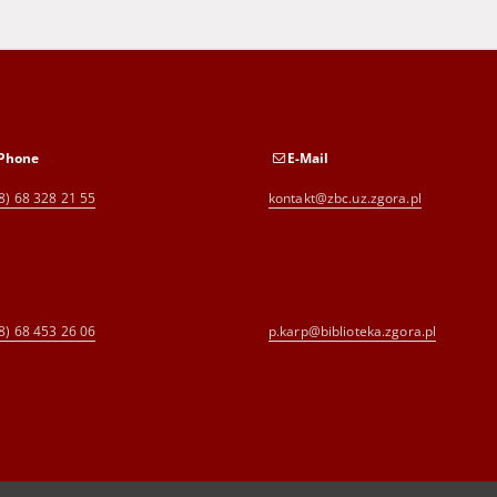
Phone
E-Mail
8) 68 328 21 55
kontakt@zbc.uz.zgora.pl
8) 68 453 26 06
p.karp@biblioteka.zgora.pl