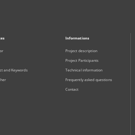
xes
Informations
or
Project description
Project Participants
ct and Keywords
Technical information
sher
Frequently asked questions
Contact