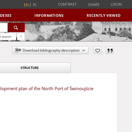
CONTRAST
LOGIN
SHARE
EN
PL
NDEXES
INFORMATIONS
RECENTLY VIEWED
 search
?
Download bibliography description
STRUCTURE
opment plan of the North Port of Świnoujście