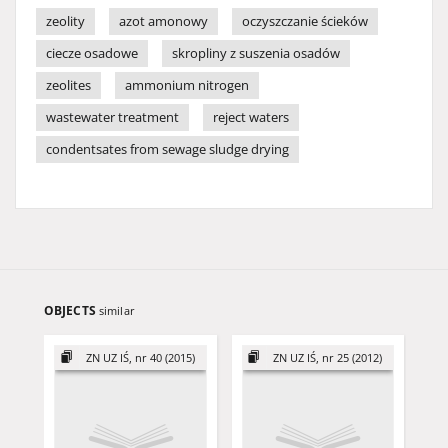
zeolity
azot amonowy
oczyszczanie ścieków
ciecze osadowe
skropliny z suszenia osadów
zeolites
ammonium nitrogen
wastewater treatment
reject waters
condentsates from sewage sludge drying
OBJECTS
similar
ZN UZ IŚ, nr 40 (2015)
ZN UZ IŚ, nr 25 (2012)