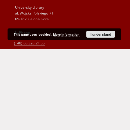
University Library
al. Wojska Polskiego 71
65-762 Zielona Góra
Phone
I understand
This page uses 'cookies'.
More information
(+48) 68 328 21 55
E-Mail
kontakt@zbc.uz.zgora.pl
Cyprian Norwid Voivodeship and
City Public Library
al. Wojska Polskiego 9
65-077 Zielona Góra
(+48) 68 453 26 06