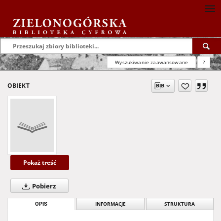
Wyszukiwanie zaawansowane
?
OBIEKT
Pokaż treść
Pobierz
OPIS
INFORMACJE
STRUKTURA