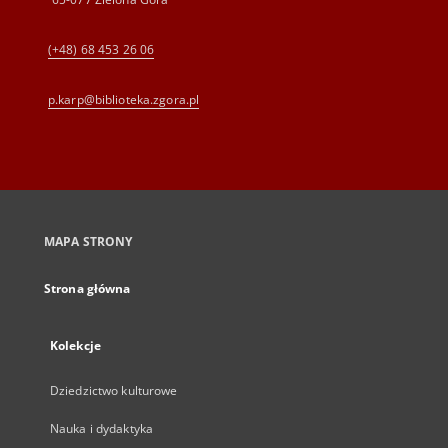
(+48) 68 453 26 06
p.karp@biblioteka.zgora.pl
MAPA STRONY
Strona główna
Kolekcje
Dziedzictwo kulturowe
Nauka i dydaktyka