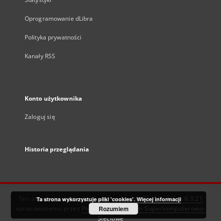
Oprogramowanie dLibra
Polityka prywatności
Kanały RSS
Konto użytkownika
Zaloguj się
Historia przeglądania
Ten serwis działa dzięki oprogramowaniu
DInGO dLibra 6.3.21
Ta strona wykorzystuje pliki 'cookies'.
Więcej informacji
opracowanemu przez
Poznańskie Centrum Superkomputerowo-
Rozumiem
Sieciowe