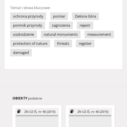
Temat i słowa kluczowe:
ochrona przyrody
pomiar
Zielona Góra
pomnik przyrody
zagrożenia
rejestr
uszkodzenie
natural monuments
measurement
protection of nature
threats
register
damaged
OBIEKTY
podobne
ZN UZ IŚ, nr 40 (2015)
ZN UZ IŚ, nr 40 (2015)