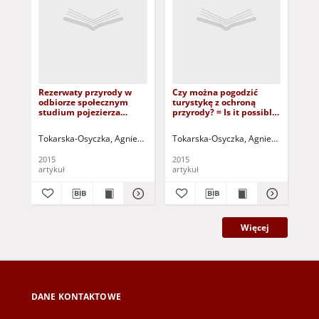
Rezerwaty przyrody w
Czy można pogodzić
Par
odbiorze społecznym
turystykę z ochroną
tre
studium pojezierza
przyrody? = Is it possible
prz
Międzychodzko-
to reconcile tourism and
Poc
Sierakowskiego = Public
environment protection?
in 
Tokarska-Osyczka, Agnieszka
Iszkuło, Grzegorz
Tokarska-Osyczka, Agnieszka
Greinert, Andrzej - re
Greine
Tok
perception of the nature
sp
reserve areas study on
2015
2015
201
the example of
artykuł
artykuł
art
Międzychodzko-
Sierakowskie lakeland
Więcej
DANE KONTAKTOWE