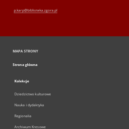
p.karp@biblioteka.zgora.pl
MAPA STRONY
Strona główna
Kolekcje
Dziedzictwo kulturowe
Nauka i dydaktyka
Regionalia
Archiwum Kresowe