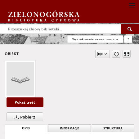
Wyszukiwanie zaawansowane
?
OBIEKT
Pokaż treść
Pobierz
OPIS
INFORMACJE
STRUKTURA