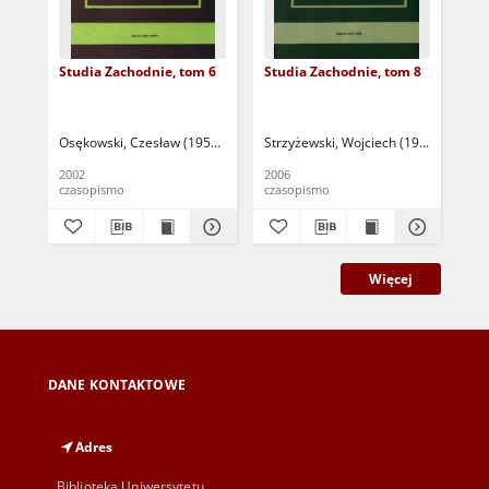
Studia Zachodnie, tom 6
Studia Zachodnie, tom 8
Stu
Osękowski, Czesław (1952- ) - red.
Strzyżewski, Wojciech (1960- ) - red.
Mańczak, Witold
Malinowski, Tade
Dol
2002
2006
200
czasopismo
czasopismo
cza
Więcej
DANE KONTAKTOWE
Adres
Biblioteka Uniwersytetu