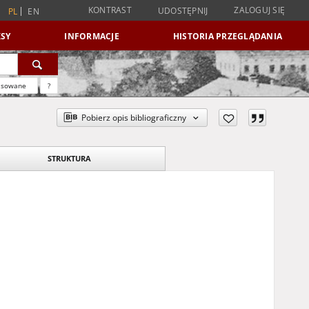
KONTRAST
ZALOGUJ SIĘ
UDOSTĘPNIJ
PL
EN
SY
INFORMACJE
HISTORIA PRZEGLĄDANIA
nsowane
?
Pobierz opis bibliograficzny
STRUKTURA