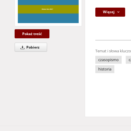
Więcej
Pokaż treść
Pobierz
Temat i słowa klucz
czasopismo
c
historia