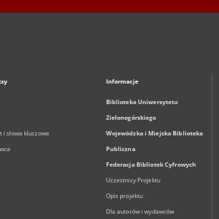
ksy
Informacje
Biblioteka Uniwersytetu
Zielonogórskiego
 i słowa kluczowe
Wojewódzka i Miejska Biblioteka
wca
Publiczna
Federacja Bibliotek Cyfrowych
Uczestnicy Projektu
Opis projektu
Dla autorów i wydawców