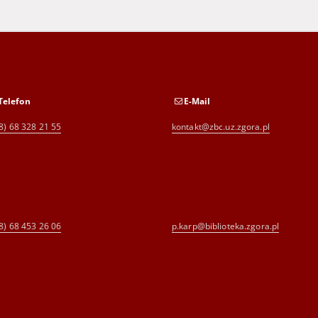
Telefon
E-Mail
8) 68 328 21 55
kontakt@zbc.uz.zgora.pl
8) 68 453 26 06
p.karp@biblioteka.zgora.pl