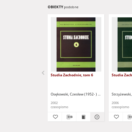
OBIEKTY
podobne
Studia Zachodnie, tom 6
Studia Zach
Osękowski, Czesław (1952- ) - red.
Mańczak, Wito
Strzyżewski,
2002
2006
czasopismo
czasopismo