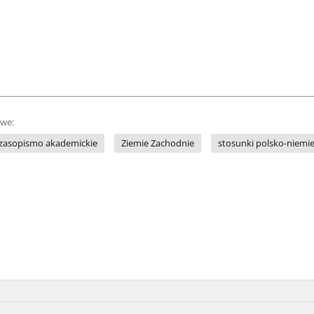
owe:
zasopismo akademickie
Ziemie Zachodnie
stosunki polsko-niemie