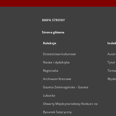
MAPA STRONY
Strona główna
Kolekcje
Inde
Dziedzictwo kulturowe
Autor
Nauka i dydaktyka
Tytuł
Regionalia
Temat
Archiwum Kresowe
Wyda
Gazeta Zielonogórska - Gazeta
Lubuska
Otwarty Międzynarodowy Konkurs na
Rysunek Satyryczny