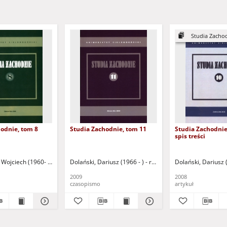
Studia Zachod
odnie, tom 8
Studia Zachodnie, tom 11
Studia Zachodnie
spis treści
ld
 Wojciech (1960- ) - red.
Malinowski, Tadeusz
Bobowski, Bogdan
Nowiński, Jerzy Tomasz
Dolański, Dariusz (1966 - ) - red.
Polak, Alina
Dzieduszycki, Wojciech
Serylak, Tadeusz. Aut.
Karp, Paweł
Dolański, Dariusz (
Górski, 
Przybył
P
2009
2008
czasopismo
artykuł