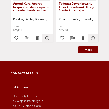
Antoni Kura, Aparat
Tadeusz Dzwonkowski,
"W
bezpieczeństwa i wymiar
Leszek Pendasiuk, Dzieje
int
sprawiedliwości wobec
Straży Pożarnej w
Jer
kolektywizacji wsi
Zielonej Górze - recenzja
prz
polskiej 1948-1956 -
poe
Koteluk, Daniel
Dolański, Dariusz (1966 - ) - red.
Koteluk, Daniel
Dolański, Dariusz (196
Nal
recenzja
ant
wi
2009
2007
201
wsp
artykuł
artykuł
art
szk
More
CONTACT DETAILS
Address
University Library
al. Wojska Polskiego 71
65-762 Zielona Góra