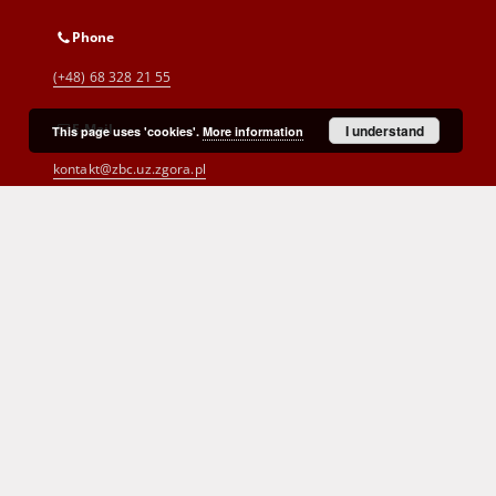
Phone
(+48) 68 328 21 55
E-Mail
I understand
This page uses 'cookies'.
More information
kontakt@zbc.uz.zgora.pl
Cyprian Norwid Voivodeship and
City Public Library
al. Wojska Polskiego 9
65-077 Zielona Góra
(+48) 68 453 26 06
p.karp@biblioteka.zgora.pl