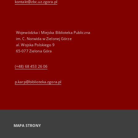
kontakt@zbc.uz.zgora.pl
Wojewódzka i Miejska Biblioteka Publiczna
im. C. Norwida w Zielonej Górze
al. Wojska Polskiego 9
65-077 Zielona Góra
(+48) 68 453 26 06
p.karp@biblioteka.zgora.pl
MAPA STRONY