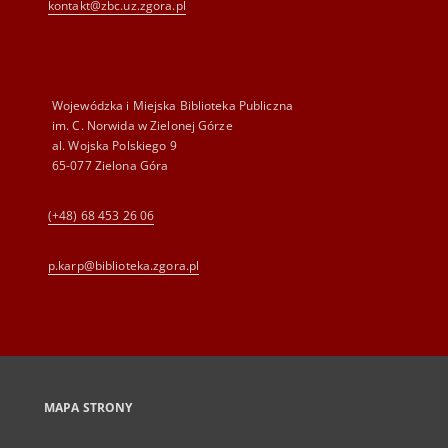
kontakt@zbc.uz.zgora.pl
Wojewódzka i Miejska Biblioteka Publiczna
im. C. Norwida w Zielonej Górze
al. Wojska Polskiego 9
65-077 Zielona Góra
(+48) 68 453 26 06
p.karp@biblioteka.zgora.pl
MAPA STRONY