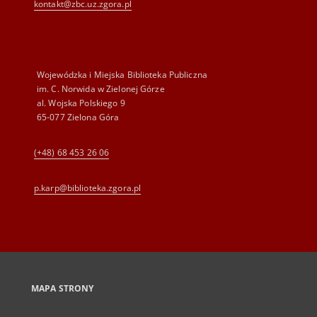
kontakt@zbc.uz.zgora.pl
Wojewódzka i Miejska Biblioteka Publiczna
im. C. Norwida w Zielonej Górze
al. Wojska Polskiego 9
65-077 Zielona Góra
(+48) 68 453 26 06
p.karp@biblioteka.zgora.pl
MAPA STRONY