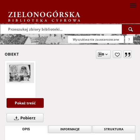
Wyszukiwanie zaawansowane
?
OBIEKT
Pokaż treść
Pobierz
OPIS
INFORMACJE
STRUKTURA