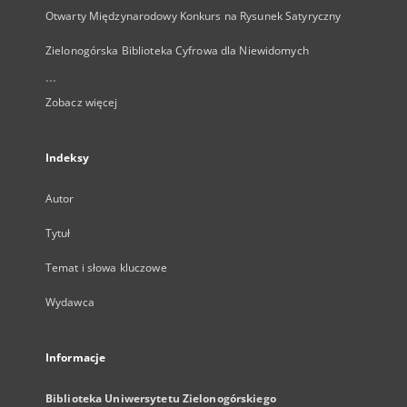
Otwarty Międzynarodowy Konkurs na Rysunek Satyryczny
Zielonogórska Biblioteka Cyfrowa dla Niewidomych
...
Zobacz więcej
Indeksy
Autor
Tytuł
Temat i słowa kluczowe
Wydawca
Informacje
Biblioteka Uniwersytetu Zielonogórskiego