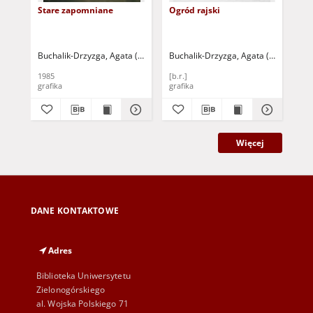
Stare zapomniane
Ogród rajski
Pod
Buchalik-Drzyzga, Agata (1943- )
Buchalik-Drzyzga, Agata (1943- )
Buc
1985
[b.r.]
198
grafika
grafika
gra
Więcej
DANE KONTAKTOWE
Adres
Biblioteka Uniwersytetu
Zielonogórskiego
al. Wojska Polskiego 71