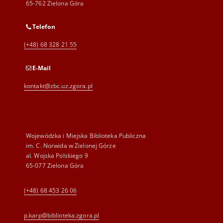
65-762 Zielona Góra
Telefon
(+48) 68 328 21 55
E-Mail
kontakt@zbc.uz.zgora.pl
Wojewódzka i Miejska Biblioteka Publiczna
im. C. Norwida w Zielonej Górze
al. Wojska Polskiego 9
65-077 Zielona Góra
(+48) 68 453 26 06
p.karp@biblioteka.zgora.pl