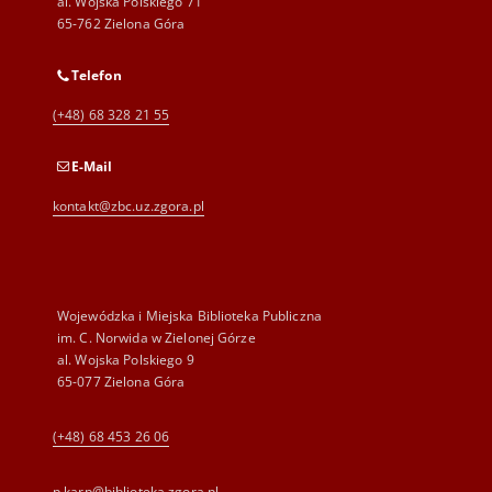
al. Wojska Polskiego 71
65-762 Zielona Góra
Telefon
(+48) 68 328 21 55
E-Mail
kontakt@zbc.uz.zgora.pl
Wojewódzka i Miejska Biblioteka Publiczna
im. C. Norwida w Zielonej Górze
al. Wojska Polskiego 9
65-077 Zielona Góra
(+48) 68 453 26 06
p.karp@biblioteka.zgora.pl