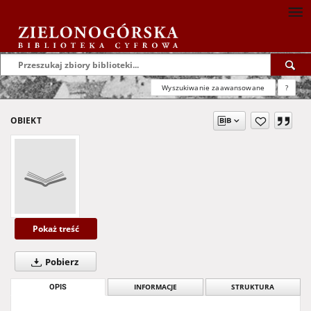
Wyszukiwanie zaawansowane
?
OBIEKT
Pokaż treść
Pobierz
OPIS
INFORMACJE
STRUKTURA