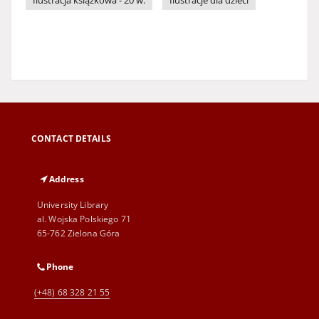
Ilustracja książkowa - 20 w.
Ilustracje dla dzieci
CONTACT DETAILS
Address
University Library
al. Wojska Polskiego 71
65-762 Zielona Góra
Phone
(+48) 68 328 21 55