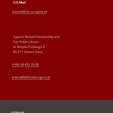
E-Mail
kontakt@zbc.uz.zgora.pl
Cyprian Norwid Voivodeship and
City Public Library
al. Wojska Polskiego 9
65-077 Zielona Góra
(+48) 68 453 26 06
p.karp@biblioteka.zgora.pl
SITEMAP