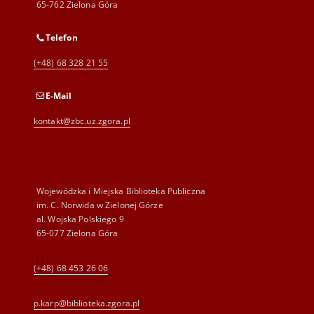
65-762 Zielona Góra
Telefon
(+48) 68 328 21 55
E-Mail
kontakt@zbc.uz.zgora.pl
Wojewódzka i Miejska Biblioteka Publiczna
im. C. Norwida w Zielonej Górze
al. Wojska Polskiego 9
65-077 Zielona Góra
(+48) 68 453 26 06
p.karp@biblioteka.zgora.pl