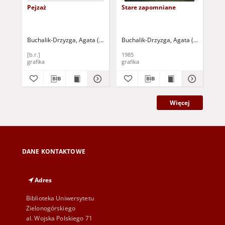
Pejzaż
Stare zapomniane
Ogr
Buchalik-Drzyzga, Agata (1943- )
Buchalik-Drzyzga, Agata (1943- )
Buc
[b.r.]
1985
[b.r
grafika
grafika
gra
Więcej
DANE KONTAKTOWE
Adres
Biblioteka Uniwersytetu
Zielonogórskiego
al. Wojska Polskiego 71