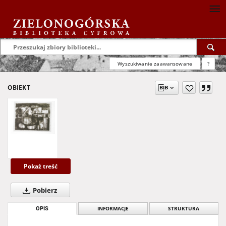
Wyszukiwanie zaawansowane
?
OBIEKT
Pokaż treść
Pobierz
OPIS
INFORMACJE
STRUKTURA