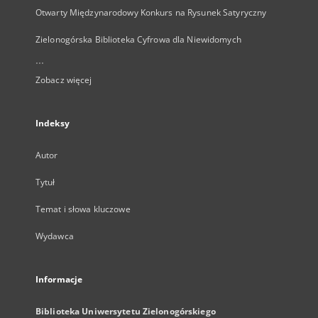
Otwarty Międzynarodowy Konkurs na Rysunek Satyryczny
Zielonogórska Biblioteka Cyfrowa dla Niewidomych
...
Zobacz więcej
Indeksy
Autor
Tytuł
Temat i słowa kluczowe
Wydawca
Informacje
Biblioteka Uniwersytetu Zielonogórskiego