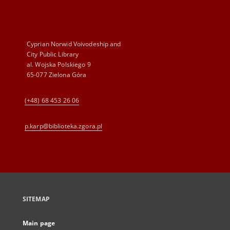
Cyprian Norwid Voivodeship and
City Public Library
al. Wojska Polskiego 9
65-077 Zielona Góra
(+48) 68 453 26 06
p.karp@biblioteka.zgora.pl
SITEMAP
Main page