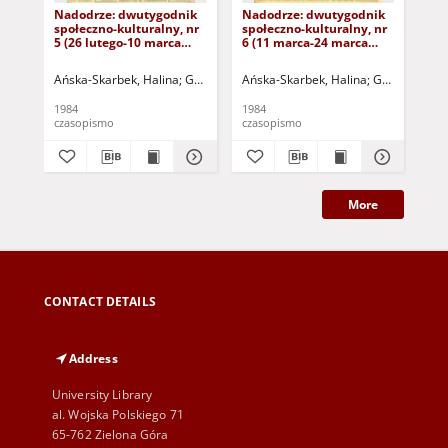
Nadodrze: dwutygodnik
Nadodrze: dwutygodnik
Na
społeczno-kulturalny, nr
społeczno-kulturalny, nr
spo
5 (26 lutego-10 marca
6 (11 marca-24 marca
3 (
1984)
1984)
19
Ańska-Skarbek, Halina
Grabowska, Lucyna
Ańska-Skarbek, Halina
Grochomalski, Piotr
Grabowska, 
Herma
Ańs
1984
1984
198
czasopismo
czasopismo
cza
More
CONTACT DETAILS
Address
University Library
al. Wojska Polskiego 71
65-762 Zielona Góra