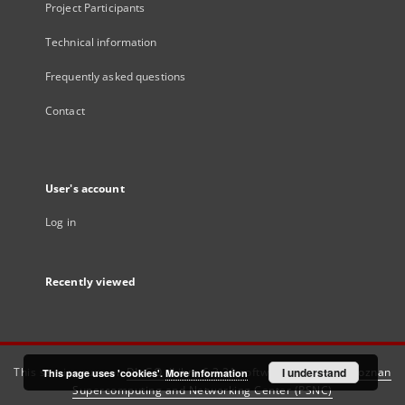
Project Participants
Technical information
Frequently asked questions
Contact
User's account
Log in
Recently viewed
This service runs on
DInGO dLibra 6.3.21
software created by
I understand
Poznan
This page uses 'cookies'.
More information
Supercomputing and Networking Center (PSNC)