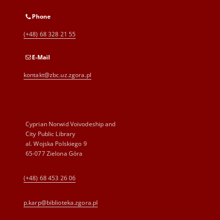
Phone
(+48) 68 328 21 55
E-Mail
kontakt@zbc.uz.zgora.pl
Cyprian Norwid Voivodeship and
City Public Library
al. Wojska Polskiego 9
65-077 Zielona Góra
(+48) 68 453 26 06
p.karp@biblioteka.zgora.pl