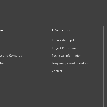
xes
Informations
or
Project description
Project Participants
ct and Keywords
Technical information
sher
Frequently asked questions
Contact