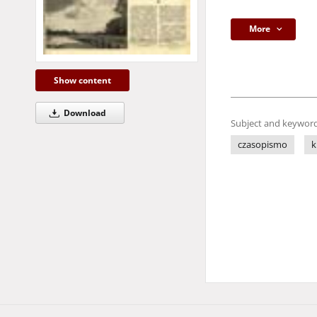
More
Show content
Download
Subject and keyword
czasopismo
k