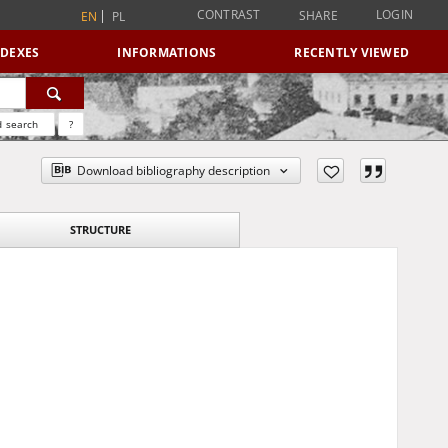
CONTRAST
LOGIN
SHARE
EN
PL
NDEXES
INFORMATIONS
RECENTLY VIEWED
 search
?
Download bibliography description
STRUCTURE