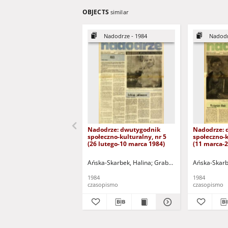
OBJECTS
similar
Nadodrze - 1984
Nadodr
Nadodrze: dwutygodnik
Nadodrze: 
społeczno-kulturalny, nr 5
społeczno-k
(26 lutego-10 marca 1984)
(11 marca-
Ańska-Skarbek, Halina
Grabowska, Lucyna
Ańska-Skarb
Groch
1984
1984
czasopismo
czasopismo