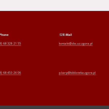
Phone
E-Mail
8) 68 328 21 55
kontakt@zbc.uz.zgora.pl
8) 68 453 26 06
p.karp@biblioteka.zgora.pl