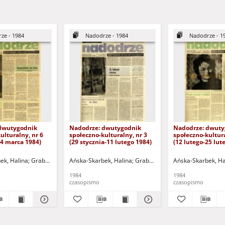
ze - 1984
Nadodrze - 1984
Nadodrze - 1
dwutygodnik
Nadodrze: dwutygodnik
Nadodrze: dwuty
ulturalny, nr 6
społeczno-kulturalny, nr 3
społeczno-kultura
24 marca 1984)
(29 stycznia-11 lutego 1984)
(12 lutego-25 lut
ek, Halina
omalski, Piotr
Grabowska, Lucyna
Hermanowicz, Leszek
Ańska-Skarbek, Halina
Grochomalski, Piotr
Horowicz, Michał
Grabowska, Lucyna
Hermanowicz, Leszek
Koniusz, Janusz (1934-20
Ańska-Skarbek, Ha
Grochomalsk
Horow
1984
1984
czasopismo
czasopismo