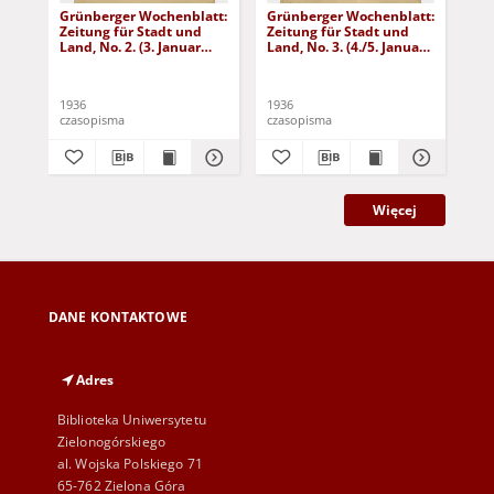
Grünberger Wochenblatt:
Grünberger Wochenblatt:
Gr
Zeitung für Stadt und
Zeitung für Stadt und
Zei
Land, No. 2. (3. Januar
Land, No. 3. (4./5. Januar
Lan
1936)
1936)
19
1936
1936
193
czasopisma
czasopisma
cza
Więcej
DANE KONTAKTOWE
Adres
Biblioteka Uniwersytetu
Zielonogórskiego
al. Wojska Polskiego 71
65-762 Zielona Góra