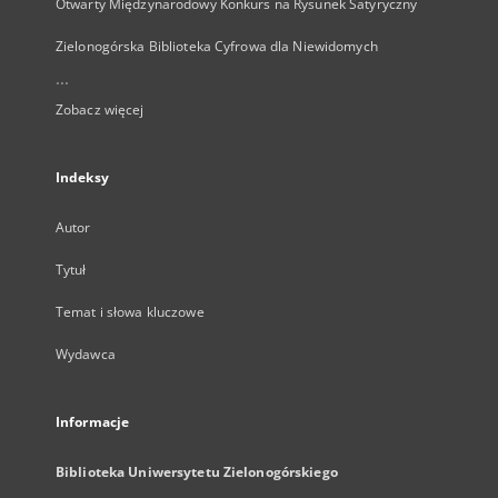
Otwarty Międzynarodowy Konkurs na Rysunek Satyryczny
Zielonogórska Biblioteka Cyfrowa dla Niewidomych
...
Zobacz więcej
Indeksy
Autor
Tytuł
Temat i słowa kluczowe
Wydawca
Informacje
Biblioteka Uniwersytetu Zielonogórskiego