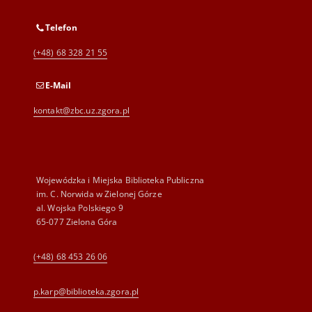
Telefon
(+48) 68 328 21 55
E-Mail
kontakt@zbc.uz.zgora.pl
Wojewódzka i Miejska Biblioteka Publiczna
im. C. Norwida w Zielonej Górze
al. Wojska Polskiego 9
65-077 Zielona Góra
(+48) 68 453 26 06
p.karp@biblioteka.zgora.pl