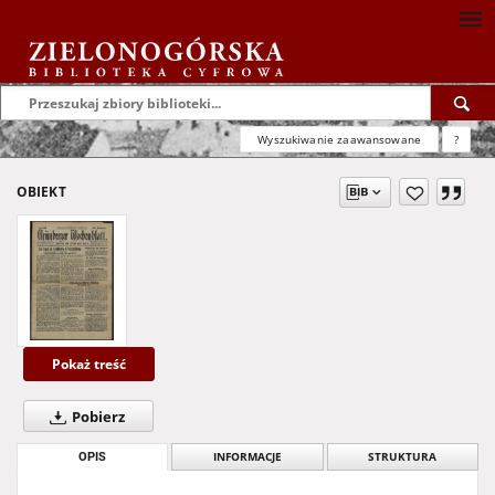
Wyszukiwanie zaawansowane
?
OBIEKT
Pokaż treść
Pobierz
OPIS
INFORMACJE
STRUKTURA