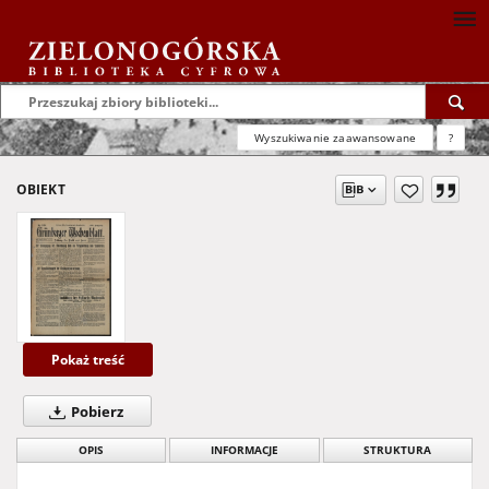
Wyszukiwanie zaawansowane
?
OBIEKT
Pokaż treść
Pobierz
OPIS
INFORMACJE
STRUKTURA