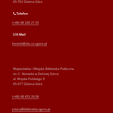
65-762 Zielona Góra
Telefon
(+48) 68 328 21 55
E-Mail
kontakt@zbc.uz.zgora.pl
Wojewódzka i Miejska Biblioteka Publiczna
im. C. Norwida w Zielonej Górze
al. Wojska Polskiego 9
65-077 Zielona Góra
(+48) 68 453 26 06
p.karp@biblioteka.zgora.pl