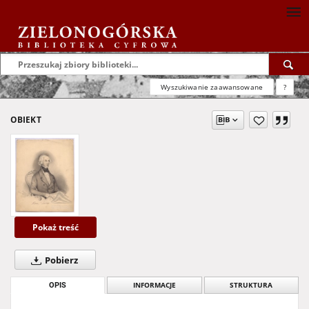
Wyszukiwanie zaawansowane
?
OBIEKT
Pokaż treść
Pobierz
OPIS
INFORMACJE
STRUKTURA