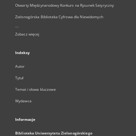
Otwarty Międzynarodowy Konkurs na Rysunek Satyryczny
Zielonogórska Biblioteka Cyfrowa dla Niewidomych
...
Zobacz więcej
Indeksy
Autor
Tytuł
Temat i słowa kluczowe
Wydawca
Informacje
Biblioteka Uniwersytetu Zielonogórskiego