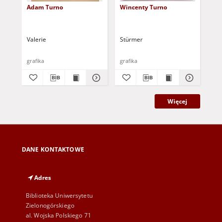
Adam Turno
Wincenty Turno
Hel
Tu
Valerie
Stürmer
grafika
grafika
gra
Więcej
DANE KONTAKTOWE
Adres
Biblioteka Uniwersytetu
Zielonogórskiego
al. Wojska Polskiego 71