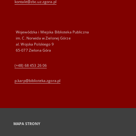
kontakt@zbc.uz.zgora.pl
Wojewódzka i Miejska Biblioteka Publiczna
im. C. Norwida w Zielonej Górze
al. Wojska Polskiego 9
65-077 Zielona Góra
(+48) 68 453 26 06
p.karp@biblioteka.zgora.pl
MAPA STRONY