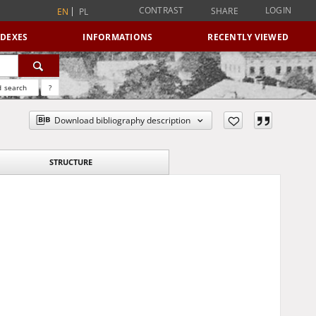
CONTRAST
LOGIN
SHARE
EN
PL
NDEXES
INFORMATIONS
RECENTLY VIEWED
 search
?
Download bibliography description
STRUCTURE