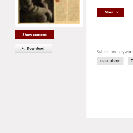
More
Show content
Download
Subject and keyword
czasopismo
Z