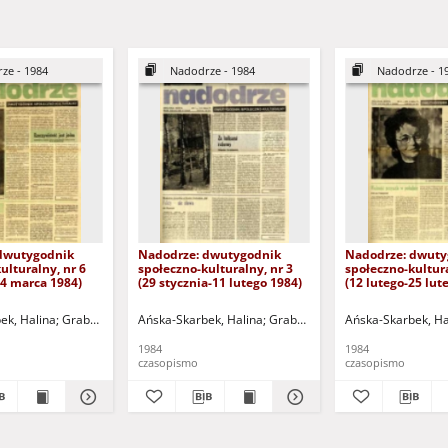
ze - 1984
Nadodrze - 1984
Nadodrze - 1
dwutygodnik
Nadodrze: dwutygodnik
Nadodrze: dwuty
ulturalny, nr 6
społeczno-kulturalny, nr 3
społeczno-kultura
24 marca 1984)
(29 stycznia-11 lutego 1984)
(12 lutego-25 lut
ek, Halina
omalski, Piotr
Grabowska, Lucyna
Hermanowicz, Leszek
Ańska-Skarbek, Halina
Grochomalski, Piotr
Horowicz, Michał
Grabowska, Lucyna
Hermanowicz, Leszek
Koniusz, Janusz (1934-20
Ańska-Skarbek, Ha
Grochomalsk
Horow
1984
1984
czasopismo
czasopismo