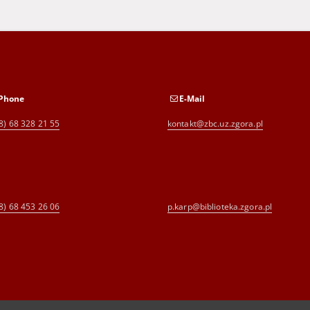
Phone
E-Mail
8) 68 328 21 55
kontakt@zbc.uz.zgora.pl
8) 68 453 26 06
p.karp@biblioteka.zgora.pl