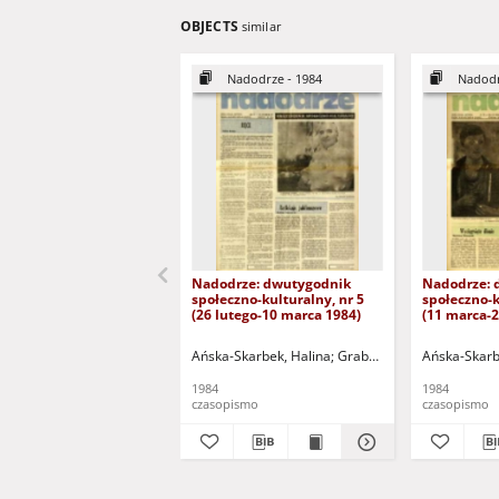
OBJECTS
similar
Nadodrze - 1984
Nadodr
Nadodrze: dwutygodnik
Nadodrze: 
społeczno-kulturalny, nr 5
społeczno-k
(26 lutego-10 marca 1984)
(11 marca-
Ańska-Skarbek, Halina
Grabowska, Lucyna
Ańska-Skarb
Groch
1984
1984
czasopismo
czasopismo