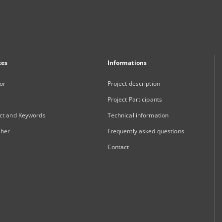
xes
Informations
or
Project description
Project Participants
ct and Keywords
Technical information
sher
Frequently asked questions
Contact