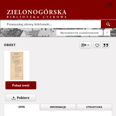
Wyszukiwanie zaawansowane
?
OBIEKT
Pokaż treść
Pobierz
OPIS
INFORMACJE
STRUKTURA