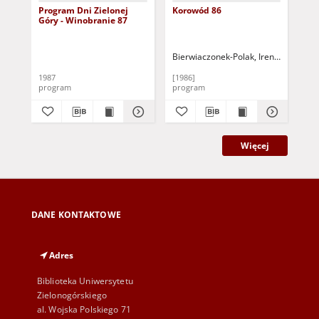
Program Dni Zielonej
Korowód 86
Dni
Góry - Winobranie 87
Wi
im
199
Bierwiaczonek-Polak, Irena - il.
1987
[1986]
[19
program
program
pr
Więcej
DANE KONTAKTOWE
Adres
Biblioteka Uniwersytetu
Zielonogórskiego
al. Wojska Polskiego 71