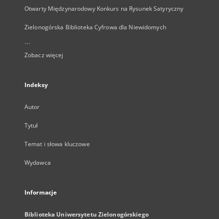
Otwarty Międzynarodowy Konkurs na Rysunek Satyryczny
Zielonogórska Biblioteka Cyfrowa dla Niewidomych
...
Zobacz więcej
Indeksy
Autor
Tytuł
Temat i słowa kluczowe
Wydawca
Informacje
Biblioteka Uniwersytetu Zielonogórskiego