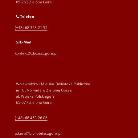
65-762 Zielona Góra
Telefon
(+48) 68 328 21 55
E-Mail
kontakt@zbc.uz.zgora.pl
Wojewódzka i Miejska Biblioteka Publiczna
im. C. Norwida w Zielonej Górze
al. Wojska Polskiego 9
65-077 Zielona Góra
(+48) 68 453 26 06
p.karp@biblioteka.zgora.pl