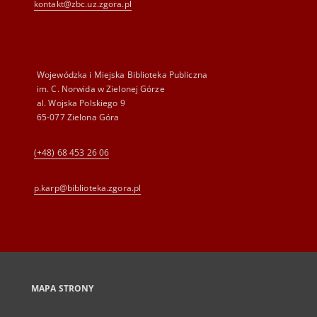
kontakt@zbc.uz.zgora.pl
Wojewódzka i Miejska Biblioteka Publiczna
im. C. Norwida w Zielonej Górze
al. Wojska Polskiego 9
65-077 Zielona Góra
(+48) 68 453 26 06
p.karp@biblioteka.zgora.pl
MAPA STRONY