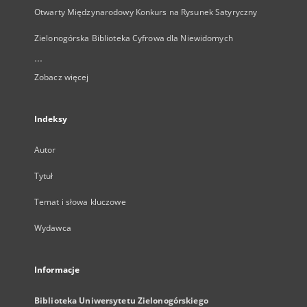
Otwarty Międzynarodowy Konkurs na Rysunek Satyryczny
Zielonogórska Biblioteka Cyfrowa dla Niewidomych
...
Zobacz więcej
Indeksy
Autor
Tytuł
Temat i słowa kluczowe
Wydawca
Informacje
Biblioteka Uniwersytetu Zielonogórskiego