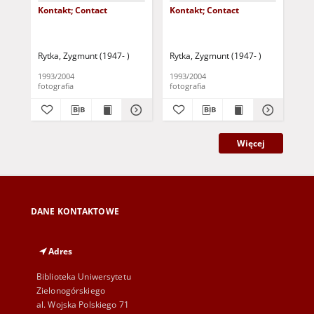
Kontakt; Contact
Kontakt; Contact
Kon
Rytka, Zygmunt (1947- )
Rytka, Zygmunt (1947- )
Ryt
1993/2004
1993/2004
199
fotografia
fotografia
fot
Więcej
DANE KONTAKTOWE
Adres
Biblioteka Uniwersytetu
Zielonogórskiego
al. Wojska Polskiego 71