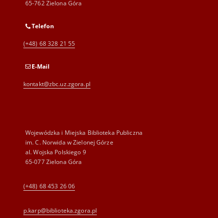
65-762 Zielona Góra
Telefon
(+48) 68 328 21 55
E-Mail
kontakt@zbc.uz.zgora.pl
Wojewódzka i Miejska Biblioteka Publiczna
im. C. Norwida w Zielonej Górze
al. Wojska Polskiego 9
65-077 Zielona Góra
(+48) 68 453 26 06
p.karp@biblioteka.zgora.pl