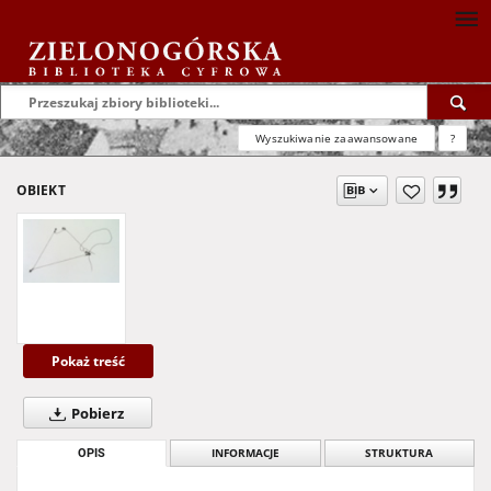
Wyszukiwanie zaawansowane
?
OBIEKT
Pokaż treść
Pobierz
OPIS
INFORMACJE
STRUKTURA