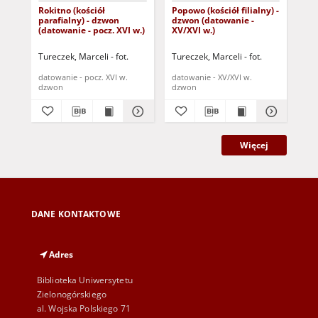
Rokitno (kościół
Popowo (kościół filialny) -
Cho
parafialny) - dzwon
dzwon (datowanie -
par
(datowanie - pocz. XVI w.)
XV/XVI w.)
(da
Tureczek, Marceli - fot.
Tureczek, Marceli - fot.
Tur
datowanie - pocz. XVI w.
datowanie - XV/XVI w.
dat
dzwon
dzwon
dz
Więcej
DANE KONTAKTOWE
Adres
Biblioteka Uniwersytetu
Zielonogórskiego
al. Wojska Polskiego 71