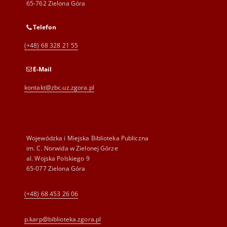
65-762 Zielona Góra
Telefon
(+48) 68 328 21 55
E-Mail
kontakt@zbc.uz.zgora.pl
Wojewódzka i Miejska Biblioteka Publiczna
im. C. Norwida w Zielonej Górze
al. Wojska Polskiego 9
65-077 Zielona Góra
(+48) 68 453 26 06
p.karp@biblioteka.zgora.pl