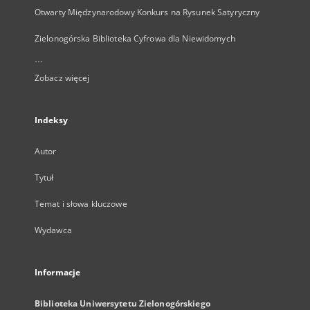
Otwarty Międzynarodowy Konkurs na Rysunek Satyryczny
Zielonogórska Biblioteka Cyfrowa dla Niewidomych
...
Zobacz więcej
Indeksy
Autor
Tytuł
Temat i słowa kluczowe
Wydawca
Informacje
Biblioteka Uniwersytetu Zielonogórskiego