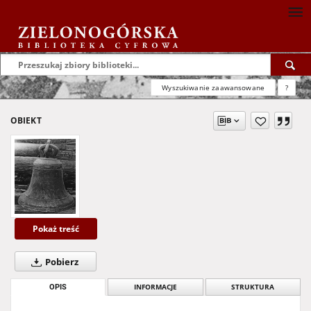
Wyszukiwanie zaawansowane
?
OBIEKT
Pokaż treść
Pobierz
OPIS
INFORMACJE
STRUKTURA