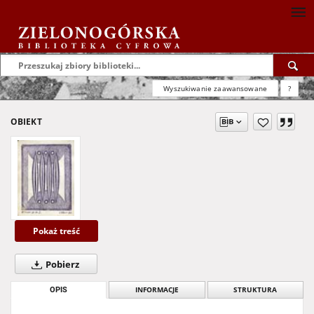
Wyszukiwanie zaawansowane
?
OBIEKT
Pokaż treść
Pobierz
OPIS
INFORMACJE
STRUKTURA