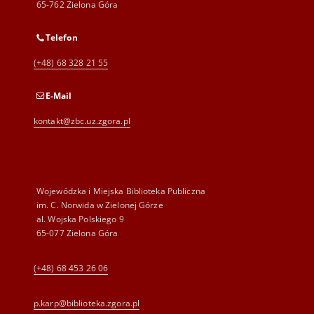
65-762 Zielona Góra
Telefon
(+48) 68 328 21 55
E-Mail
kontakt@zbc.uz.zgora.pl
Wojewódzka i Miejska Biblioteka Publiczna
im. C. Norwida w Zielonej Górze
al. Wojska Polskiego 9
65-077 Zielona Góra
(+48) 68 453 26 06
p.karp@biblioteka.zgora.pl