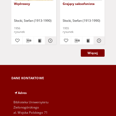
Wędrowcy
Grający saksofonista
Str
Słocki, Stefan (1913-1990)
Słocki, Stefan (1913-1990)
Sło
1956
1955
195
rysunek
rysunek
rys
Więcej
DANE KONTAKTOWE
Adres
Biblioteka Uniwersytetu
Zielonogórskiego
al. Wojska Polskiego 71