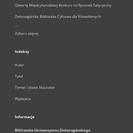
Otwarty Międzynarodowy Konkurs na Rysunek Satyryczny
Zielonogórska Biblioteka Cyfrowa dla Niewidomych
...
Zobacz więcej
Indeksy
Autor
Tytuł
Temat i słowa kluczowe
Wydawca
Informacje
Biblioteka Uniwersytetu Zielonogórskiego