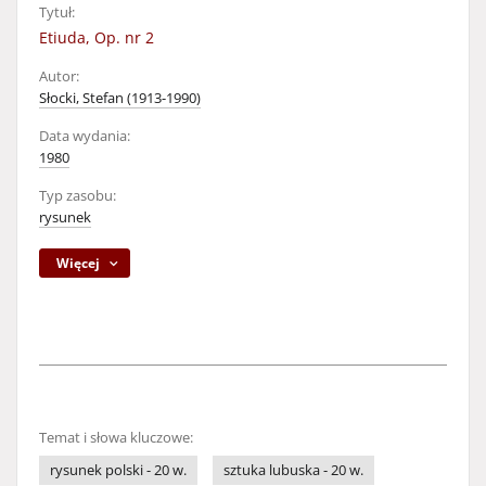
Tytuł:
Etiuda, Op. nr 2
Autor:
Słocki, Stefan (1913-1990)
Data wydania:
1980
Typ zasobu:
rysunek
Więcej
Temat i słowa kluczowe:
rysunek polski - 20 w.
sztuka lubuska - 20 w.