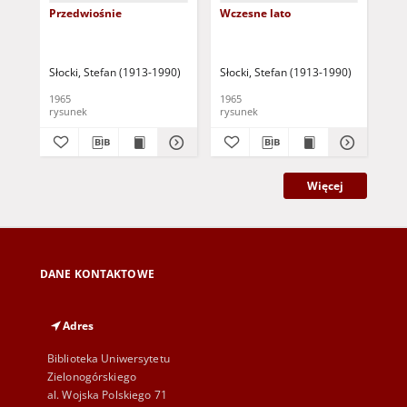
Przedwiośnie
Wczesne lato
Wi
Słocki, Stefan (1913-1990)
Słocki, Stefan (1913-1990)
Sło
1965
1965
196
rysunek
rysunek
rys
Więcej
DANE KONTAKTOWE
Adres
Biblioteka Uniwersytetu
Zielonogórskiego
al. Wojska Polskiego 71