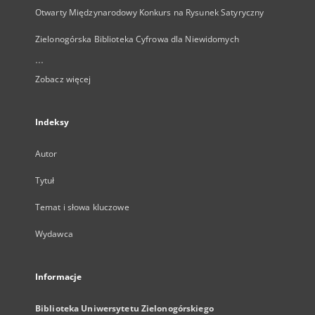
Otwarty Międzynarodowy Konkurs na Rysunek Satyryczny
Zielonogórska Biblioteka Cyfrowa dla Niewidomych
...
Zobacz więcej
Indeksy
Autor
Tytuł
Temat i słowa kluczowe
Wydawca
Informacje
Biblioteka Uniwersytetu Zielonogórskiego