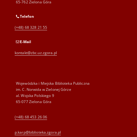
65-762 Zielona Góra
Telefon
(+48) 68 328 21 55
E-Mail
kontakt@zbc.uz.zgora.pl
Wojewódzka i Miejska Biblioteka Publiczna
im. C. Norwida w Zielonej Górze
al. Wojska Polskiego 9
65-077 Zielona Góra
(+48) 68 453 26 06
p.karp@biblioteka.zgora.pl