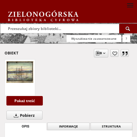
Wyszukiwanie zaawansowane
?
OBIEKT
Pokaż treść
Pobierz
OPIS
INFORMACJE
STRUKTURA