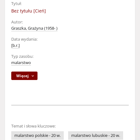
Tytuł:
Bez tytułu [Cień]
Autor:
Graszka, Grażyna (1958- )
Data wydania:
[b.r.]
Typ zasobu:
malarstwo
Więcej
Temat i słowa kluczowe:
malarstwo polskie - 20 w.
malarstwo lubuskie - 20 w.