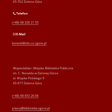
65-762 Zielona Góra
Telefon
(+48) 68 328 21 55
E-Mail
kontakt@zbc.uz.zgora.pl
Wojewódzka i Miejska Biblioteka Publiczna
im. C. Norwida w Zielonej Górze
al. Wojska Polskiego 9
65-077 Zielona Góra
(+48) 68 453 26 06
p.karp@biblioteka.zgora.pl