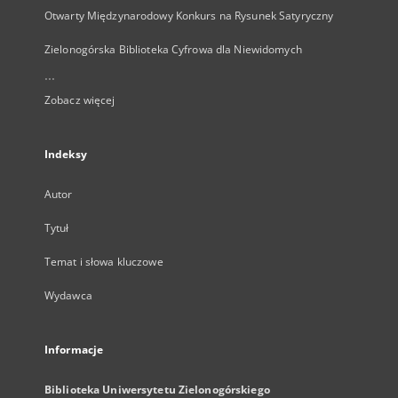
Otwarty Międzynarodowy Konkurs na Rysunek Satyryczny
Zielonogórska Biblioteka Cyfrowa dla Niewidomych
...
Zobacz więcej
Indeksy
Autor
Tytuł
Temat i słowa kluczowe
Wydawca
Informacje
Biblioteka Uniwersytetu Zielonogórskiego