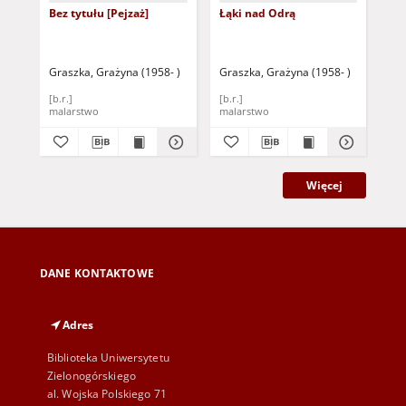
Bez tytułu [Pejzaż]
Łąki nad Odrą
Bez ty
żół
Graszka, Grażyna (1958- )
Graszka, Grażyna (1958- )
Gra
[b.r.]
[b.r.]
[b.r
malarstwo
malarstwo
mal
Więcej
DANE KONTAKTOWE
Adres
Biblioteka Uniwersytetu
Zielonogórskiego
al. Wojska Polskiego 71