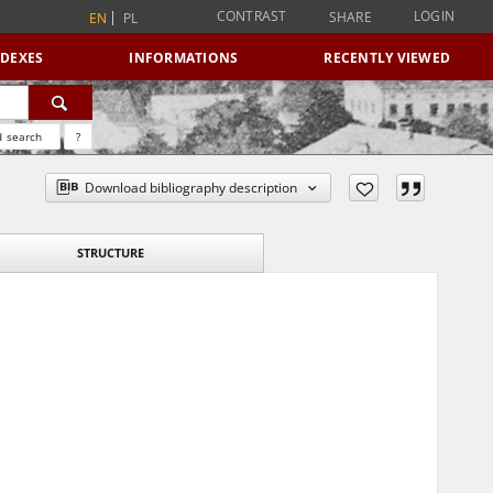
CONTRAST
LOGIN
SHARE
EN
PL
NDEXES
INFORMATIONS
RECENTLY VIEWED
 search
?
Download bibliography description
STRUCTURE