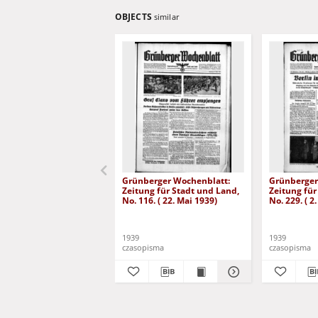
OBJECTS
similar
Grünberger Wochenblatt:
Grünberger
Zeitung für Stadt und Land,
Zeitung für
No. 116. ( 22. Mai 1939)
No. 229. ( 2
1939
1939
czasopisma
czasopisma