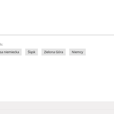
s:
sa niemiecka
Śląsk
Zielona Góra
Niemcy