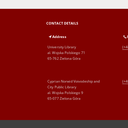
CONTACT DETAILS
Address
University Library
(+4
al. Wojska Polskiego 71
65-762 Zielona Góra
Cyprian Norwid Voivodeship and
(+4
City Public Library
al. Wojska Polskiego 9
65-077 Zielona Góra