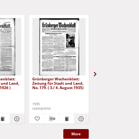
enblatt:
Grünberger Wochenblatt:
Grünberger Wochenbla
t und Land,
Zeitung für Stadt und Land,
Zeitung für Stadt und 
 1926 )
No. 179. ( 3./ 4. August 1935)
No. 180. ( 5. August 193
1935
1935
czasopisma
czasopisma
More