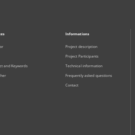
xes
Informations
or
Project description
Project Participants
ct and Keywords
Technical information
sher
Frequently asked questions
Contact