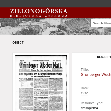
OBJECT
DESCRIPT
Title:
Grünberger Wochen
Date:
1932
Resource Type:
czasopisma