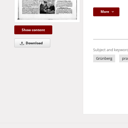
More
Show content
Download
Subject and keyword
Grünberg
pra