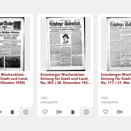
 Wochenblatt:
Grünberger Wochenblatt:
Grünberger Woch
 Stadt und Land,
Zeitung für Stadt und Land,
Zeitung für Stad
. Oktober 1939)
No. 303. ( 28. Dezember 1926
No. 117. ( 21. Mai
)
1926
1926
czasopisma
czasopisma