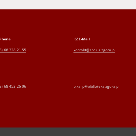
Phone
E-Mail
8) 68 328 21 55
kontakt@zbc.uz.zgora.pl
8) 68 453 26 06
p.karp@biblioteka.zgora.pl