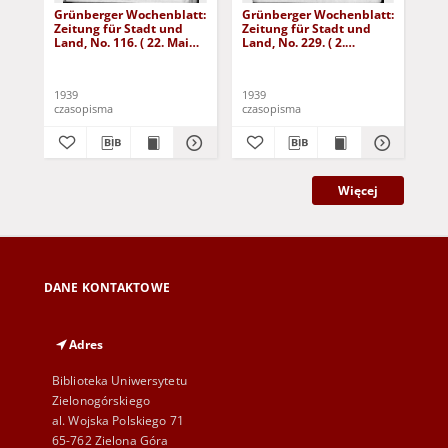
Grünberger Wochenblatt:
Grünberger Wochenblatt:
Gr
Zeitung für Stadt und
Zeitung für Stadt und
Zei
Land, No. 116. ( 22. Mai
Land, No. 229. ( 2.
Lan
1939)
Oktober 1939)
De
1939
1939
192
czasopisma
czasopisma
cza
Więcej
DANE KONTAKTOWE
Adres
Biblioteka Uniwersytetu
Zielonogórskiego
al. Wojska Polskiego 71
65-762 Zielona Góra