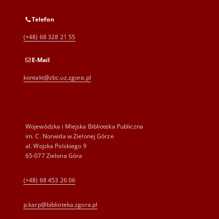
Telefon
(+48) 68 328 21 55
E-Mail
kontakt@zbc.uz.zgora.pl
Wojewódzka i Miejska Biblioteka Publiczna
im. C. Norwida w Zielonej Górze
al. Wojska Polskiego 9
65-077 Zielona Góra
(+48) 68 453 26 06
p.karp@biblioteka.zgora.pl