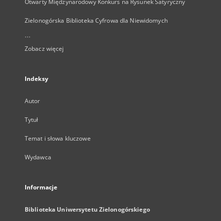
Otwarty Międzynarodowy Konkurs na Rysunek Satyryczny
Zielonogórska Biblioteka Cyfrowa dla Niewidomych
...
Zobacz więcej
Indeksy
Autor
Tytuł
Temat i słowa kluczowe
Wydawca
Informacje
Biblioteka Uniwersytetu Zielonogórskiego