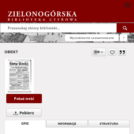
Wyszukiwanie zaawansowane
?
OBIEKT
Pokaż treść
Pobierz
OPIS
INFORMACJE
STRUKTURA