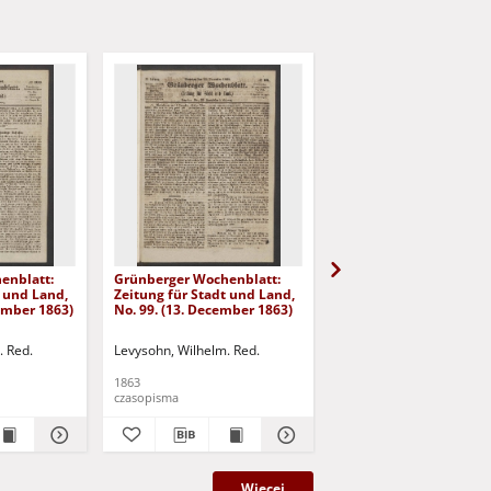
enblatt:
Grünberger Wochenblatt:
Grünberger Wochenbla
t und Land,
Zeitung für Stadt und Land,
Zeitung für Stadt und 
cember 1863)
No. 99. (13. December 1863)
No. 98. (10. December 
. Red.
Levysohn, Wilhelm. Red.
Levysohn, Wilhelm. Red.
1863
1863
czasopisma
czasopisma
Więcej