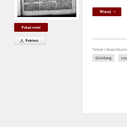
Więcej
Pokaż treść
Pobierz
Temat i słowa klucz
Grünberg
cza