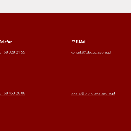
Telefon
E-Mail
8) 68 328 21 55
kontakt@zbc.uz.zgora.pl
8) 68 453 26 06
p.karp@biblioteka.zgora.pl