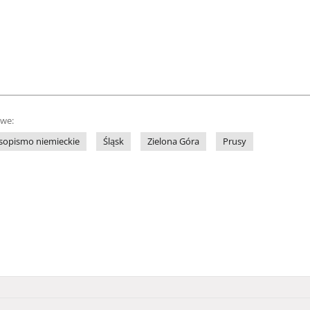
owe:
sopismo niemieckie
Śląsk
Zielona Góra
Prusy