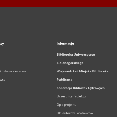
ksy
Informacje
Biblioteka Uniwersytetu
Zielonogórskiego
 i słowa kluczowe
Wojewódzka i Miejska Biblioteka
wca
Publiczna
Federacja Bibliotek Cyfrowych
Uczestnicy Projektu
Opis projektu
Dla autorów i wydawców