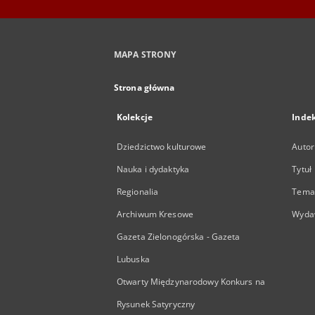
MAPA STRONY
Strona główna
Kolekcje
Inde
Dziedzictwo kulturowe
Autor
Nauka i dydaktyka
Tytuł
Regionalia
Temat
Archiwum Kresowe
Wyda
Gazeta Zielonogórska - Gazeta
Lubuska
Otwarty Międzynarodowy Konkurs na
Rysunek Satyryczny