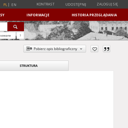
KONTRAST
ZALOGUJ SIĘ
UDOSTĘPNIJ
PL
EN
SY
INFORMACJE
HISTORIA PRZEGLĄDANIA
nsowane
?
Pobierz opis bibliograficzny
STRUKTURA