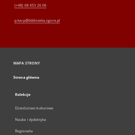
(+48) 68 453 26 06
p.karp@biblioteka.zgora.pl
MAPA STRONY
Strona główna
Kolekcje
Dziedzictwo kulturowe
Nauka i dydaktyka
Regionalia