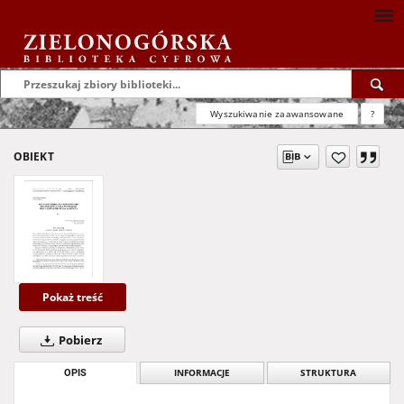
Wyszukiwanie zaawansowane
?
OBIEKT
Pokaż treść
Pobierz
OPIS
INFORMACJE
STRUKTURA