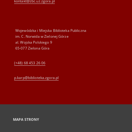
kontakt@zbc.uz.zgora.pl
Wojewódzka i Miejska Biblioteka Publiczna
im. C. Norwida w Zielonej Górze
al. Wojska Polskiego 9
65-077 Zielona Góra
(+48) 68 453 26 06
p.karp@biblioteka.zgora.pl
MAPA STRONY