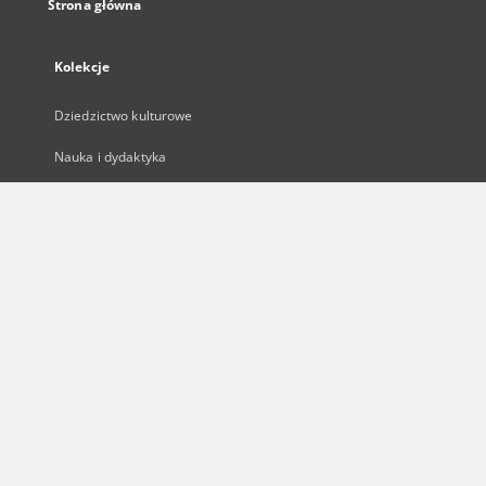
Strona główna
Kolekcje
Dziedzictwo kulturowe
Nauka i dydaktyka
Regionalia
Archiwum Kresowe
Gazeta Zielonogórska - Gazeta Lubuska
Otwarty Międzynarodowy Konkurs na Rysunek Satyryczny
Zielonogórska Biblioteka Cyfrowa dla Niewidomych
...
Zobacz więcej