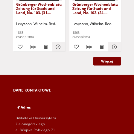
Grünberger Wochenblatt:
Grünberger Wochenblatt:
Gr
Zeitung für Stadt und
Zeitung für Stadt und
Zei
Land, No. 103. (31.
Land, No. 102. (24.
Lan
December 1863)
December 1863)
De
Levysohn, Wilhelm. Red.
Levysohn, Wilhelm. Red.
Lev
1863
1863
186
czasopisma
czasopisma
cza
Więcej
DANE KONTAKTOWE
Adres
Biblioteka Uniwersytetu
Zielonogórskiego
al. Wojska Polskiego 71