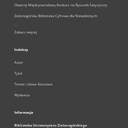
Otwarty Międzynarodowy Konkurs na Rysunek Satyryczny
Zielonogórska Biblioteka Cyfrowa dla Niewidomych
...
Zobacz więcej
Indeksy
Autor
Tytuł
Temat i słowa kluczowe
Wydawca
Informacje
Biblioteka Uniwersytetu Zielonogórskiego