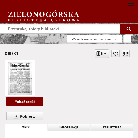
Wyszukiwanie zaawansowane
?
OBIEKT
Pokaż treść
Pobierz
OPIS
INFORMACJE
STRUKTURA