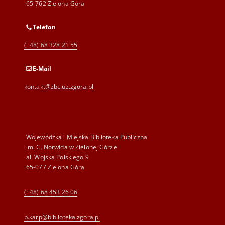
65-762 Zielona Góra
Telefon
(+48) 68 328 21 55
E-Mail
kontakt@zbc.uz.zgora.pl
Wojewódzka i Miejska Biblioteka Publiczna
im. C. Norwida w Zielonej Górze
al. Wojska Polskiego 9
65-077 Zielona Góra
(+48) 68 453 26 06
p.karp@biblioteka.zgora.pl