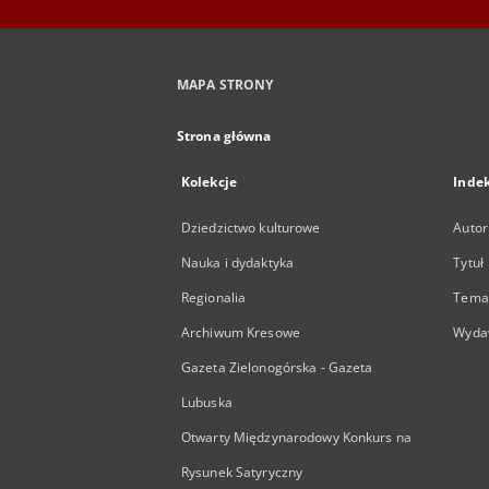
MAPA STRONY
Strona główna
Kolekcje
Inde
Dziedzictwo kulturowe
Autor
Nauka i dydaktyka
Tytuł
Regionalia
Temat
Archiwum Kresowe
Wyda
Gazeta Zielonogórska - Gazeta
Lubuska
Otwarty Międzynarodowy Konkurs na
Rysunek Satyryczny