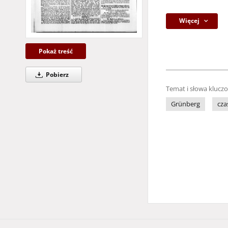
Więcej
Pokaż treść
Pobierz
Temat i słowa klucz
Grünberg
cza