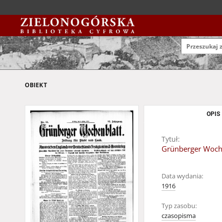
OBIEKT
OPIS
Tytuł:
Grünberger Wochen
Data wydania:
1916
Typ zasobu:
czasopisma