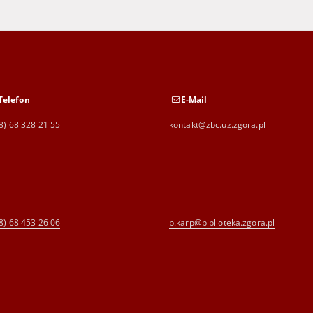
Telefon
E-Mail
8) 68 328 21 55
kontakt@zbc.uz.zgora.pl
8) 68 453 26 06
p.karp@biblioteka.zgora.pl