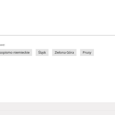
owe:
sopismo niemieckie
Śląsk
Zielona Góra
Prusy