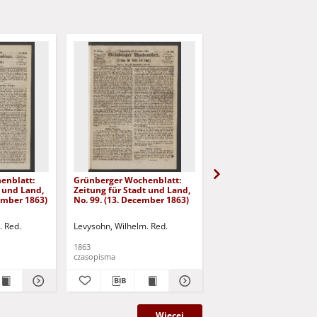
enblatt:
Grünberger Wochenblatt:
Grünberger Wochenbla
t und Land,
Zeitung für Stadt und Land,
Zeitung für Stadt und 
cember 1863)
No. 99. (13. December 1863)
No. 98. (10. December 
. Red.
Levysohn, Wilhelm. Red.
Levysohn, Wilhelm. Red.
1863
1863
czasopisma
czasopisma
Więcej