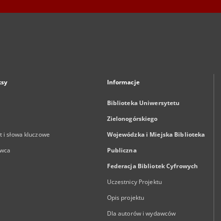
ksy
Informacje
Biblioteka Uniwersytetu
Zielonogórskiego
 i słowa kluczowe
Wojewódzka i Miejska Biblioteka
wca
Publiczna
Federacja Bibliotek Cyfrowych
Uczestnicy Projektu
Opis projektu
Dla autorów i wydawców