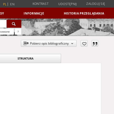
KONTRAST
ZALOGUJ SIĘ
UDOSTĘPNIJ
PL
EN
SY
INFORMACJE
HISTORIA PRZEGLĄDANIA
nsowane
?
Pobierz opis bibliograficzny
STRUKTURA