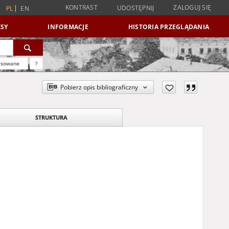
KONTRAST
ZALOGUJ SIĘ
UDOSTĘPNIJ
PL
EN
SY
INFORMACJE
HISTORIA PRZEGLĄDANIA
nsowane
?
Pobierz opis bibliograficzny
STRUKTURA