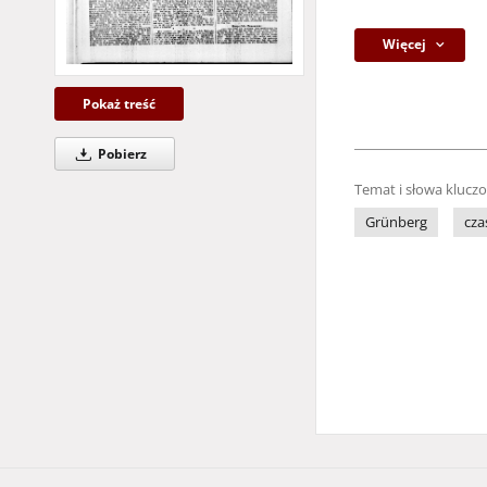
Więcej
Pokaż treść
Pobierz
Temat i słowa klucz
Grünberg
cza