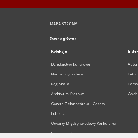
MAPA STRONY
Strona główna
Kolekcje
Inde
Dziedzictwo kulturowe
Autor
Nauka i dydaktyka
Tytuł
Regionalia
Temat
Archiwum Kresowe
Wyda
Gazeta Zielonogórska - Gazeta
Lubuska
Otwarty Międzynarodowy Konkurs na
Rysunek Satyryczny