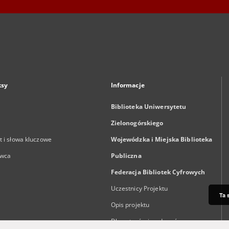
ksy
Informacje
Biblioteka Uniwersytetu
Zielonogórskiego
 i słowa kluczowe
Wojewódzka i Miejska Biblioteka
wca
Publiczna
Federacja Bibliotek Cyfrowych
Uczestnicy Projektu
Ta 
Opis projektu
Dla autorów i wydawców