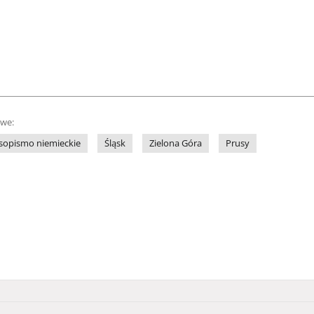
owe:
sopismo niemieckie
Śląsk
Zielona Góra
Prusy