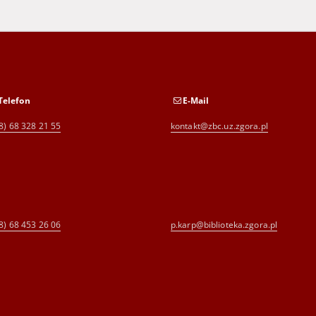
Telefon
E-Mail
8) 68 328 21 55
kontakt@zbc.uz.zgora.pl
8) 68 453 26 06
p.karp@biblioteka.zgora.pl