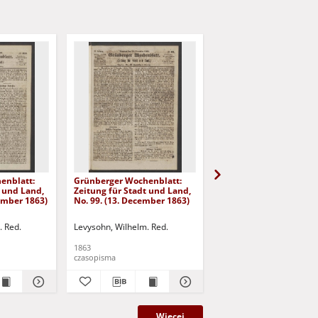
enblatt:
Grünberger Wochenblatt:
Grünberger Wochenbla
t und Land,
Zeitung für Stadt und Land,
Zeitung für Stadt und 
cember 1863)
No. 99. (13. December 1863)
No. 98. (10. December 
. Red.
Levysohn, Wilhelm. Red.
Levysohn, Wilhelm. Red.
1863
1863
czasopisma
czasopisma
Więcej