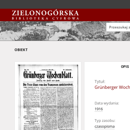
OBIEKT
OPIS
Tytuł:
Grünberger Wochen
Data wydania:
1916
Typ zasobu:
czasopisma