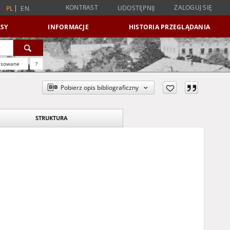
KONTRAST
ZALOGUJ SIĘ
UDOSTĘPNIJ
PL
EN
SY
INFORMACJE
HISTORIA PRZEGLĄDANIA
nsowane
?
Pobierz opis bibliograficzny
STRUKTURA