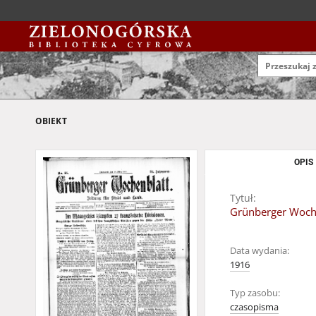
OBIEKT
OPIS
Tytuł:
Grünberger Wochen
Data wydania:
1916
Typ zasobu:
czasopisma