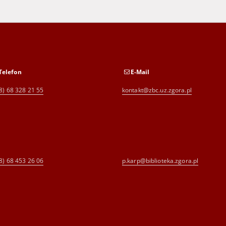
Telefon
E-Mail
8) 68 328 21 55
kontakt@zbc.uz.zgora.pl
8) 68 453 26 06
p.karp@biblioteka.zgora.pl