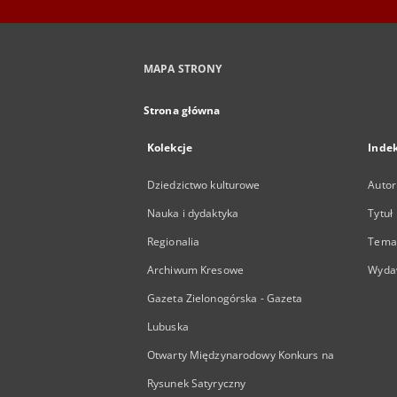
MAPA STRONY
Strona główna
Kolekcje
Inde
Dziedzictwo kulturowe
Autor
Nauka i dydaktyka
Tytuł
Regionalia
Temat
Archiwum Kresowe
Wyda
Gazeta Zielonogórska - Gazeta
Lubuska
Otwarty Międzynarodowy Konkurs na
Rysunek Satyryczny