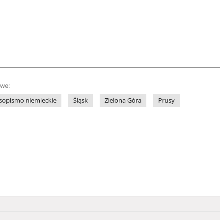
owe:
sopismo niemieckie
Śląsk
Zielona Góra
Prusy