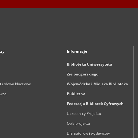
ksy
Informacje
Biblioteka Uniwersytetu
Zielonogórskiego
 i słowa kluczowe
Wojewódzka i Miejska Biblioteka
wca
Publiczna
Federacja Bibliotek Cyfrowych
Uczestnicy Projektu
Opis projektu
Dla autorów i wydawców