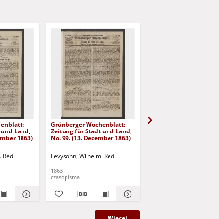
enblatt:
Grünberger Wochenblatt:
Grünberger Wochenbla
t und Land,
Zeitung für Stadt und Land,
Zeitung für Stadt und 
cember 1863)
No. 99. (13. December 1863)
No. 98. (10. December 
. Red.
Levysohn, Wilhelm. Red.
Levysohn, Wilhelm. Red.
1863
1863
czasopisma
czasopisma
Więcej