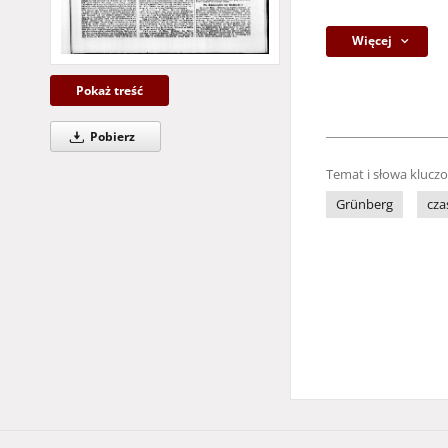
Więcej
Pokaż treść
Pobierz
Temat i słowa klucz
Grünberg
cza