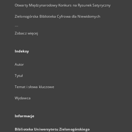
Otwarty Międzynarodowy Konkurs na Rysunek Satyryczny
Zielonogórska Biblioteka Cyfrowa dla Niewidomych
...
Zobacz więcej
Indeksy
Autor
Tytuł
Temat i słowa kluczowe
Wydawca
Informacje
Biblioteka Uniwersytetu Zielonogórskiego