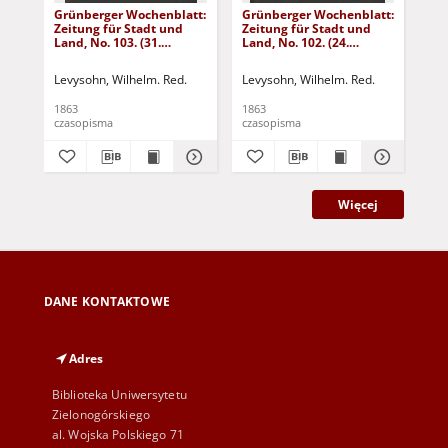
Grünberger Wochenblatt:
Grünberger Wochenblatt:
Gr
Zeitung für Stadt und
Zeitung für Stadt und
Zei
Land, No. 103. (31.
Land, No. 102. (24.
Lan
December 1863)
December 1863)
De
Levysohn, Wilhelm. Red.
Levysohn, Wilhelm. Red.
Lev
1863
1863
186
czasopisma
czasopisma
cza
Więcej
DANE KONTAKTOWE
Adres
Biblioteka Uniwersytetu
Zielonogórskiego
al. Wojska Polskiego 71