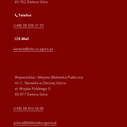
65-762 Zielona Góra
Telefon
(+48) 68 328 21 55
E-Mail
kontakt@zbc.uz.zgora.pl
Wojewódzka i Miejska Biblioteka Publiczna
im. C. Norwida w Zielonej Górze
al. Wojska Polskiego 9
65-077 Zielona Góra
(+48) 68 453 26 06
p.karp@biblioteka.zgora.pl