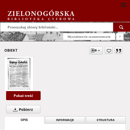
Wyszukiwanie zaawansowane
?
OBIEKT
Pokaż treść
Pobierz
OPIS
INFORMACJE
STRUKTURA