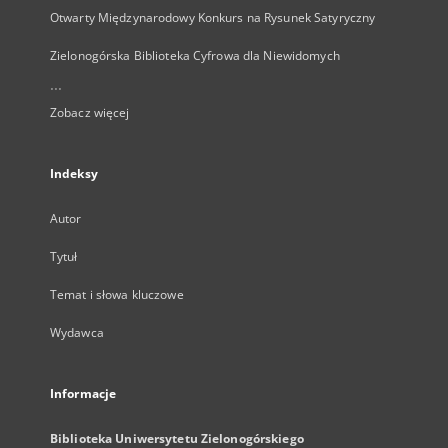
Otwarty Międzynarodowy Konkurs na Rysunek Satyryczny
Zielonogórska Biblioteka Cyfrowa dla Niewidomych
...
Zobacz więcej
Indeksy
Autor
Tytuł
Temat i słowa kluczowe
Wydawca
Informacje
Biblioteka Uniwersytetu Zielonogórskiego