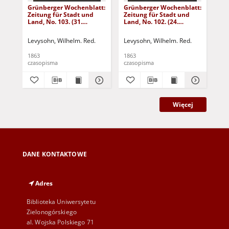
Grünberger Wochenblatt:
Grünberger Wochenblatt:
Gr
Zeitung für Stadt und
Zeitung für Stadt und
Zei
Land, No. 103. (31.
Land, No. 102. (24.
Lan
December 1863)
December 1863)
De
Levysohn, Wilhelm. Red.
Levysohn, Wilhelm. Red.
Lev
1863
1863
186
czasopisma
czasopisma
cza
Więcej
DANE KONTAKTOWE
Adres
Biblioteka Uniwersytetu
Zielonogórskiego
al. Wojska Polskiego 71