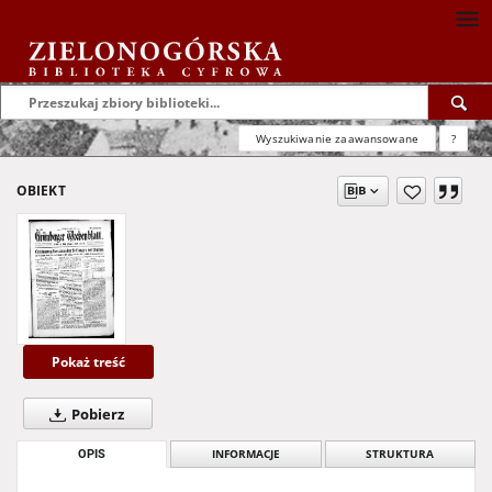
Wyszukiwanie zaawansowane
?
OBIEKT
Pokaż treść
Pobierz
OPIS
INFORMACJE
STRUKTURA