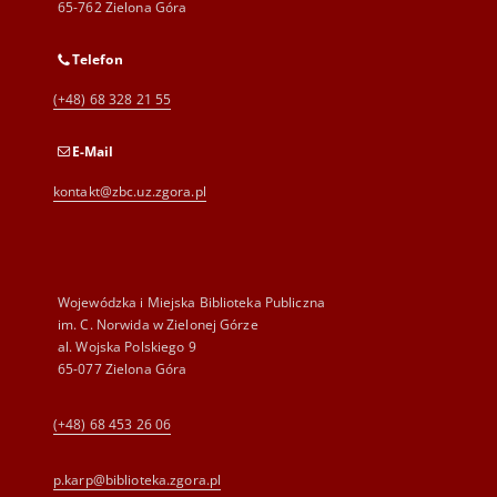
65-762 Zielona Góra
Telefon
(+48) 68 328 21 55
E-Mail
kontakt@zbc.uz.zgora.pl
Wojewódzka i Miejska Biblioteka Publiczna
im. C. Norwida w Zielonej Górze
al. Wojska Polskiego 9
65-077 Zielona Góra
(+48) 68 453 26 06
p.karp@biblioteka.zgora.pl